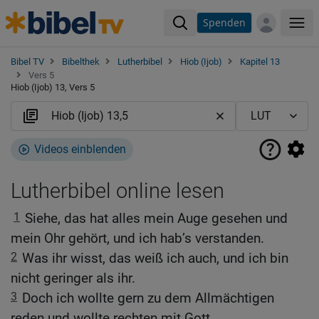
Spenden
Me
Bibel TV
Bibelthek
Lutherbibel
Hiob (Ijob)
Kapitel 13
Vers 5
Hiob (Ijob) 13, Vers 5
Videos einblenden
Lutherbibel online lesen
1
Siehe, das hat alles mein Auge gesehen und
mein Ohr gehört, und ich hab’s verstanden.
2
Was ihr wisst, das weiß ich auch, und ich bin
nicht geringer als ihr.
3
Doch ich wollte gern zu dem Allmächtigen
reden und wollte rechten mit Gott.