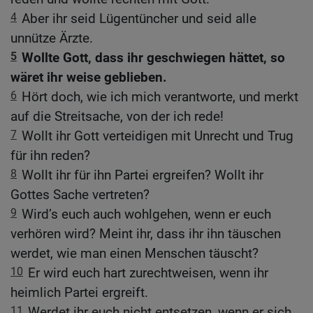
4
Aber ihr seid Lügentüncher und seid alle
unnütze Ärzte.
5
Wollte Gott, dass ihr geschwiegen hättet, so
wäret ihr weise geblieben.
6
Hört doch, wie ich mich verantworte, und merkt
auf die Streitsache, von der ich rede!
7
Wollt ihr Gott verteidigen mit Unrecht und Trug
für ihn reden?
8
Wollt ihr für ihn Partei ergreifen? Wollt ihr
Gottes Sache vertreten?
9
Wird’s euch auch wohlgehen, wenn er euch
verhören wird? Meint ihr, dass ihr ihn täuschen
werdet, wie man einen Menschen täuscht?
10
Er wird euch hart zurechtweisen, wenn ihr
heimlich Partei ergreift.
11
Werdet ihr euch nicht entsetzen, wenn er sich