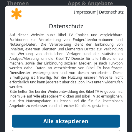
Themen
Apps & Angebote
Gott und Bibel erklärt
Newsletter
Feiertage
Mobile App
Interviews
Kids App
Neuigkeiten
Smart TV
HbbTV
Bibelthek Online-Bibel
Nächster Gottesdienst
Bibel TV
Service
Über uns
Kontakt
Jobs
TV-Empfang
Presse
FAQ
Mediadaten