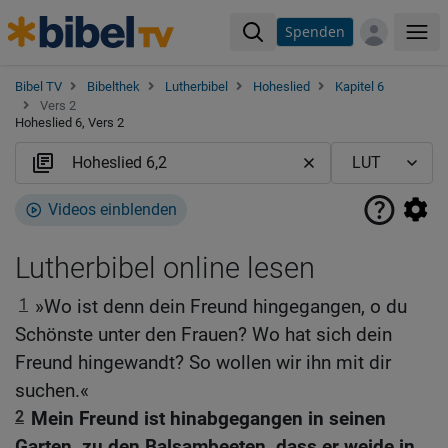
Spenden
Me
Bibel TV
Bibelthek
Lutherbibel
Hoheslied
Kapitel 6
Vers 2
Hoheslied 6, Vers 2
Videos einblenden
Lutherbibel online lesen
1
»Wo ist denn dein Freund hingegangen, o du
Schönste unter den Frauen? Wo hat sich dein
Freund hingewandt? So wollen wir ihn mit dir
suchen.«
2
Mein Freund ist hinabgegangen in seinen
Garten, zu den Balsambeeten, dass er weide in