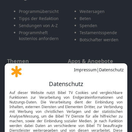
Programmübersicht
Weitersagen
Tipps der Redaktion
Beten
Sendungen von A-Z
Spenden
Programmheft
Testamentsspende
kostenlos anfordern
Botschafter werden
Themen
Apps & Angebote
Gott und Bibel erklärt
Newsletter
Feiertage
Mobile App
Interviews
Kids App
Neuigkeiten
Smart TV
HbbTV
Bibelthek Online-Bibel
Nächster Gottesdienst