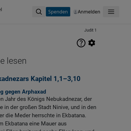
l
Spenden
Anmelden
Menü
Judit 1
ne lesen
adnezars Kapitel 1,1–3,10
eg gegen Arphaxad
n Jahr des Königs Nebukadnezar, der
e in der großen Stadt Ninive, und in den
r die Meder herrschte in Ekbatana.
um Ekbatana eine Mauer aus