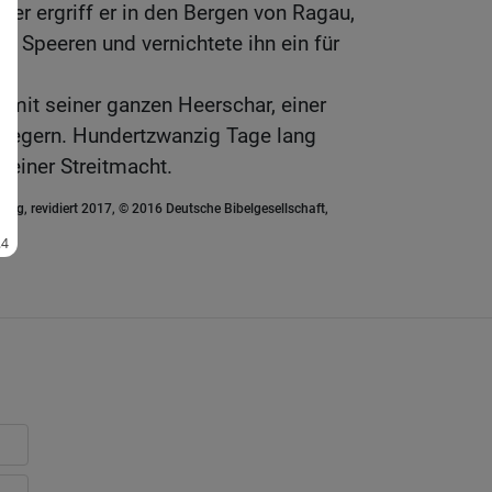
er ergriff er in den Bergen von Ragau,
n Speeren und vernichtete ihn ein für
 mit seiner ganzen Heerschar, einer
iegern. Hundertzwanzig Tage lang
 seiner Streitmacht.
ung, revidiert 2017, © 2016 Deutsche Bibelgesellschaft,