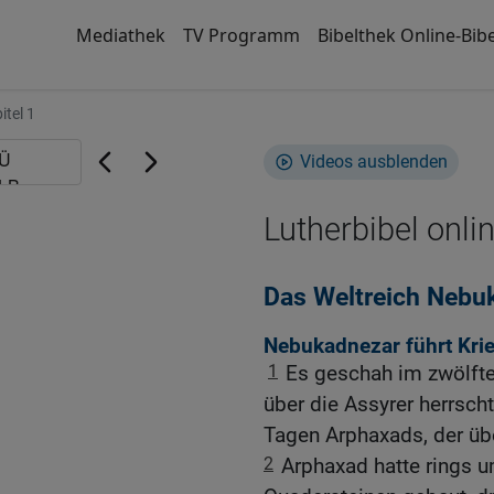
Mediathek
TV Programm
Bibelthek Online-Bibe
itel 1
Videos ausblenden
Lutherbibel onli
Das Weltreich Nebuk
Nebukadnezar führt Kri
1
Es geschah im zwölfte
über die Assyrer herrscht
Tagen Arphaxads, der übe
2
Arphaxad hatte rings 