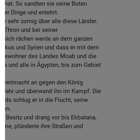
ht hat. So sandten sie seine Boten
eter Dinge und entehrt.
 sehr zornig über alle diese Länder.
m Thron und bei seiner
er sich rächen werde an dem ganzen
maskus und Syrien und dass er mit dem
e Bewohner des Landes Moab und die
a und alle in Ägypten, bis zum Gebiet
r Streitmacht an gegen den König
 Jahr und überwand ihn im Kampf. Die
ads schlug er in die Flucht, seine
agen.
in Besitz und drang vor bis Ekbatana,
ürme, plünderte ihre Straßen und