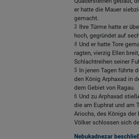
Quadersteinen gebaut, dre
er hatte die Mauer siebzi
gemacht.
3
Ihre Türme hatte er über
hoch, gegründet auf sech
4
Und er hatte Tore gema
ragten, vierzig Ellen bre
Schlachtreihen seiner F
5
In jenen Tagen führte
den König Arphaxad in de
dem Gebiet von Ragau.
6
Und zu Arphaxad stieße
die am Euphrat und am T
Ariochs, des Königs der 
Völker schlossen sich d
Nebukadnezar beschließ