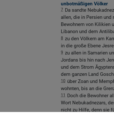
unbotmäßigen Völker
7
Da sandte Nebukadnezar
allen, die in Persien un
Bewohnern von Kilikien 
Libanon und dem Antilib
8
zu den Völkern am Karm
in die große Ebene Jesre
9
zu allen in Samarien u
Jordans bis hin nach Je
und dem Strom Ägypten
dem ganzen Land Gosch
10
über Zoan und Memphis
wohnten, bis an die Gren
11
Doch die Bewohner al
Wort Nebukadnezars, des
nicht zu Hilfe, denn sie 