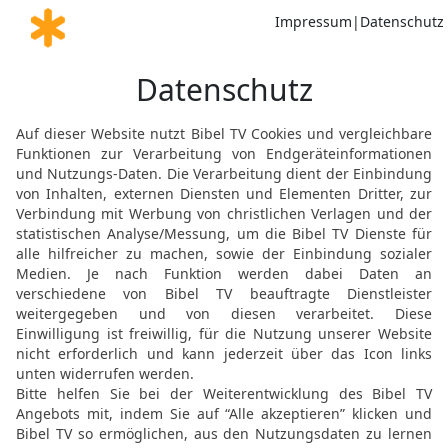
wie einer, der keine Mac
wieder zurück, unverricht
12
Da wurde Nebukadnezar
Und er schwor bei seine
Königsherrschaft, dass 
Gebiet von Kilikien, Da
Schwert töten werde all
Ammoniter und ganz Judä
der beiden Meere.
13
Und er trat mit seine
Arphaxad im siebzehnten
ganze Streitmacht Arphax
Reiterei und alle Streitw
14
Er nahm seine Städte 
bemächtigte sich ihrer T
zerstörte ihre Pracht.