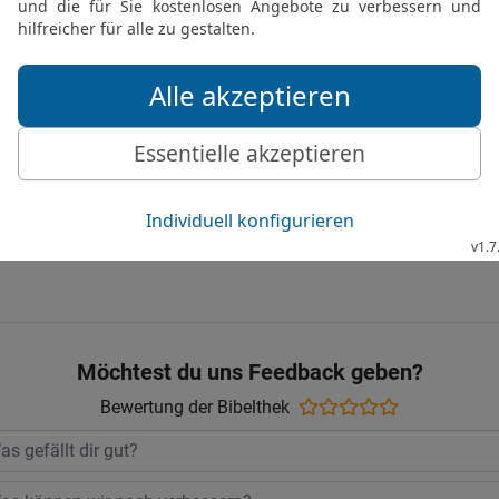
15
Den König Arphaxad ab
durchbohrte ihn mit seine
alle Mal.
16
Danach kehrte er heim
gewaltigen Menge von Kr
feierte und tafelte er mit
Die Bibel nach Martin Luthers Übersetz
Stuttgart
Möchtest du uns Feedback geben?
Bewertung der Bibelthek