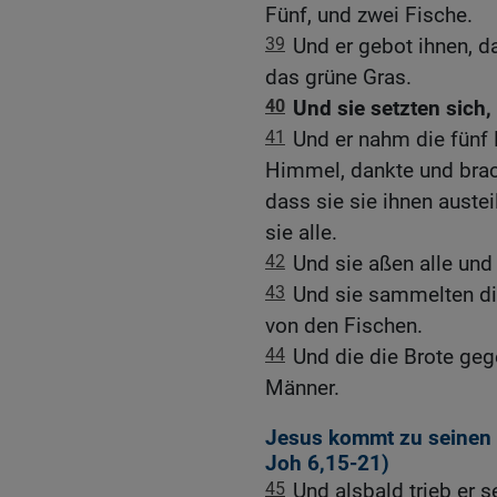
Fünf, und zwei Fische.
39
Und er gebot ihnen, da
das grüne Gras.
40
Und sie setzten sich,
41
Und er nahm die fünf
Himmel, dankte und brac
dass sie sie ihnen austeil
sie alle.
42
Und sie aßen alle und
43
Und sie sammelten die
von den Fischen.
44
Und die die Brote geg
Männer.
Jesus kommt zu seinen 
Joh 6,15-21
)
45
Und alsbald trieb er s