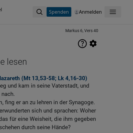
l
Spenden
Anmelden
Menü
Markus 6, Vers 40
ne lesen
azareth (
Mt 13,53-58
;
Lk 4,16-30
)
weg und kam in seine Vaterstadt, und
 nach.
, fing er an zu lehren in der Synagoge.
 verwunderten sich und sprachen: Woher
 das für eine Weisheit, die ihm gegeben
eschehen durch seine Hände?