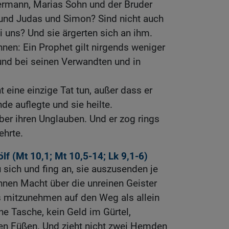
ermann, Marias Sohn und der Bruder
und Judas und Simon? Sind nicht auch
i uns? Und sie ärgerten sich an ihm.
hnen: Ein Prophet gilt nirgends weniger
und bei seinen Verwandten und in
t eine einzige Tat tun, außer dass er
e auflegte und sie heilte.
ber ihren Unglauben. Und er zog rings
ehrte.
lf (
Mt 10,1
;
Mt 10,5-14
;
Lk 9,1-6
)
u sich und fing an, sie auszusenden je
hnen Macht über die unreinen Geister
s mitzunehmen auf den Weg als allein
ine Tasche, kein Geld im Gürtel,
en Füßen. Und zieht nicht zwei Hemden