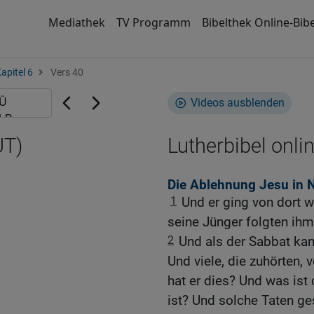
Mediathek
TV Programm
Bibelthek Online-Bibe
apitel 6
Vers 40
Videos ausblenden
UT)
Lutherbibel onli
Die Ablehnung Jesu in N
1
Und er ging von dort 
seine Jünger folgten ihm
2
Und als der Sabbat kam
Und viele, die zuhörten,
hat er dies? Und was ist
ist? Und solche Taten g