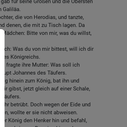
 gab für seine Großen und die Obersten
 Galiläa.
ochter, die von Herodias, und tanzte,
nd denen, die mit zu Tisch lagen. Da
Mädchen: Bitte von mir, was du willst,
lich: Was du von mir bittest, will ich dir
ines Königreichs.
d fragte ihre Mutter: Was soll ich
Haupt Johannes des Täufers.
ilig hinein zum König, bat ihn und
mir gibst, jetzt gleich auf einer Schale,
 Täufers.
sehr betrübt. Doch wegen der Eide und
agen, wollte er sie nicht abweisen.
der König den Henker hin und befahl,