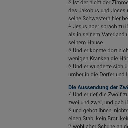
3
Ist der nicht der Zimm
des Jakobus und Joses 
seine Schwestern hier be
4
Jesus aber sprach zu i
als in seinem Vaterland 
seinem Hause.
5
Und er konnte dort nich
wenigen Kranken die Händ
6
Und er wunderte sich ü
umher in die Dörfer und l
Die Aussendung der Zwö
7
Und er rief die Zwölf z
zwei und zwei, und gab i
8
und gebot ihnen, nicht
einen Stab, kein Brot, ke
9
wohl aber Schuhe an d