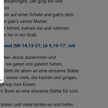
herzubringen. Der ging hin und
ngnis
erbei auf einer Schale und gab’s dem
n gab’s seiner Mutter.
ger hörten, kamen sie und nahmen
en ihn in ein Grab.
usend (
Mt 14,13-21
;
Lk 9,10-17
;
Joh
en bei Jesus zusammen und
as sie getan und gelehrt hatten.
: Geht ihr allein an eine einsame Stätte
 es waren viele, die kamen und gingen,
t genug zum Essen.
em Boot an eine einsame Stätte für sich
hren, und viele hörten es und liefen