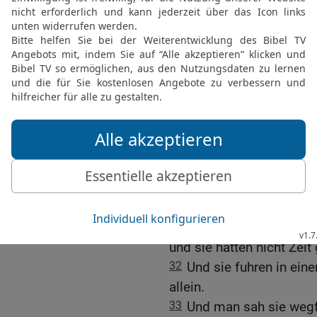
das Haupt des Johannes 
enthauptete ihn im Gefä
28
und trug sein Haupt h
Mädchen, und das Mädche
29
Und da das seine Jün
seinen Leichnam und legt
Die Speisung der Fünfta
6,1-13
)
30
Und die Apostel kam
verkündeten ihm alles, w
31
Und er sprach zu ihnen
und ruht ein wenig. Denn
und sie hatten nicht Zei
32
Und sie fuhren in ein
allein.
33
Und man sah sie wegfa