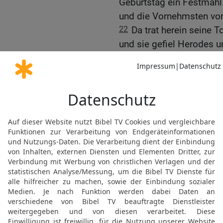
Geburtstag ein Festmahl
und die Vornehmsten von
22
Da trat herein seine T
und sie gefiel Herodes u
sprach der König zu dem 
ich will dir’s geben.
23
Und er schwor ihr feier
geben, bis zur Hälfte me
24
Und sie ging hinaus un
bitten? Die sprach: Das 
25
Da ging sie sogleich e
sprach: Ich will, dass du 
das Haupt Johannes des
26
Und der König wurde 
derer, die mit zu Tisch l
27
Und alsbald schickte 