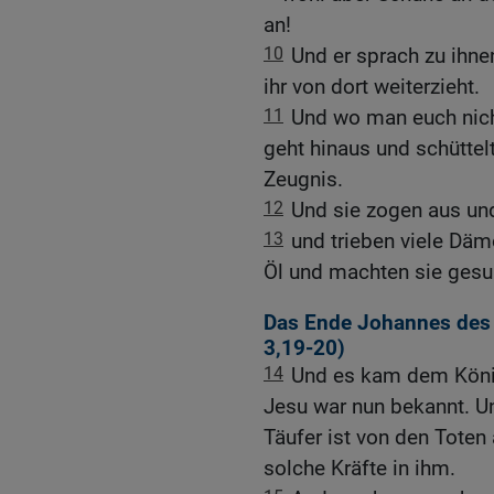
an!
10
Und er sprach zu ihnen
ihr von dort weiterzieht.
11
Und wo man euch nich
geht hinaus und schüttel
Zeugnis.
12
Und sie zogen aus und
13
und trieben viele Däm
Öl und machten sie gesu
Das Ende Johannes des 
3,19-20
)
14
Und es kam dem Köni
Jesu war nun bekannt. U
Täufer ist von den Tote
solche Kräfte in ihm.