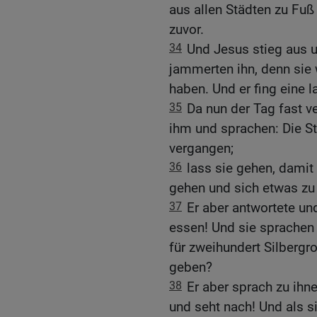
aus allen Städten zu Fu
zuvor.
34
Und Jesus stieg aus 
jammerten ihn, denn sie 
haben. Und er fing eine l
35
Da nun der Tag fast v
ihm und sprachen: Die Stä
vergangen;
36
lass sie gehen, damit
gehen und sich etwas zu
37
Er aber antwortete und
essen! Und sie sprachen 
für zweihundert Silbergr
geben?
38
Er aber sprach zu ihne
und seht nach! Und als si