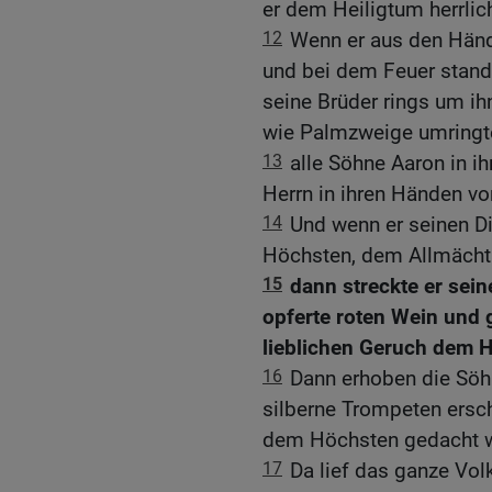
er dem Heiligtum herrlic
12
Wenn er aus den Händ
und bei dem Feuer stand,
seine Brüder rings um ih
wie Palmzweige umringt
13
alle Söhne Aaron in 
Herrn in ihren Händen vo
14
Und wenn er seinen Di
Höchsten, dem Allmächtig
15
dann streckte er sei
opferte roten Wein und 
lieblichen Geruch dem Hö
16
Dann erhoben die Söh
silberne Trompeten erscha
dem Höchsten gedacht 
17
Da lief das ganze Vol