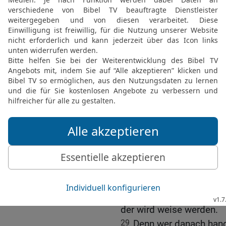
23
Er gebe uns ein fröhli
in unseren Tagen und im
24
sein Erbarmen bleibe 
Tagen.
Drei böse Völker
25
Zwei Völker sind mir z
26
die in den Bergen Sam
törichten Leute von Sich
Schluss des Buches
27
Erziehung zu Verstän
Jesus, der Sohn des Sira
Jerusalem, der die Weis
28
Wohl dem, der danach 
der wird weise werden.
29
Denn wer danach hande