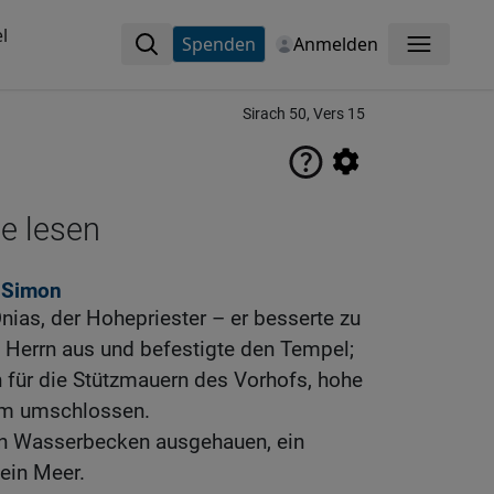
l
Spenden
Anmelden
Menü
Sirach 50, Vers 15
ne lesen
 Simon
nias, der Hohepriester – er besserte zu
 Herrn aus und befestigte den Tempel;
n für die Stützmauern des Vorhofs, hohe
um umschlossen.
ein Wasserbecken ausgehauen, ein
ein Meer.