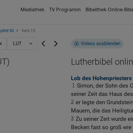
Mediathek
TV Programm
Bibelthek Online-Bibe
pitel 50
Vers 15
Videos ausblenden
UT)
Lutherbibel onli
Lob des Hohenpriesters
1
Simon, der Sohn des O
seiner Zeit das Haus des
2
er legte den Grundstei
Mauern, die das Heiligt
3
Zu seiner Zeit wurde 
Becken fast so groß wie 