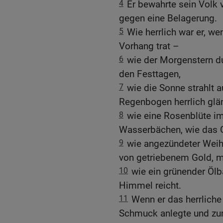
4
Er bewahrte sein Volk 
gegen eine Belagerung.
5
Wie herrlich war er, 
Vorhang trat –
6
wie der Morgenstern d
den Festtagen,
7
wie die Sonne strahlt 
Regenbogen herrlich glän
8
wie eine Rosenblüte im 
Wasserbächen, wie das 
9
wie angezündeter Weih
von getriebenem Gold, mi
10
wie ein grünender Ölb
Himmel reicht.
11
Wenn er das herrlich
Schmuck anlegte und zum 