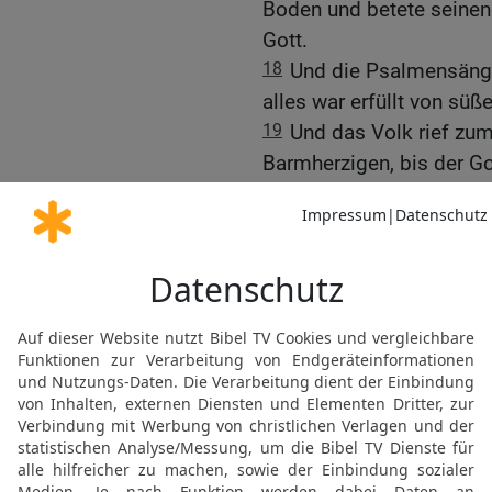
Boden und betete seinen
Gott.
18
Und die Psalmensänge
alles war erfüllt von sü
19
Und das Volk rief zu
Barmherzigen, bis der Go
Opferdienst vollbracht ha
20
Wenn er nun wieder he
die ganze Gemeinde Isra
auszurufen und sich se
21
Da fielen sie aberma
Höchsten zu empfangen
Dank und Bitte
22
Nun dankt dem Gott de
Enden, der unsre Tage e
handelt nach seiner Barm