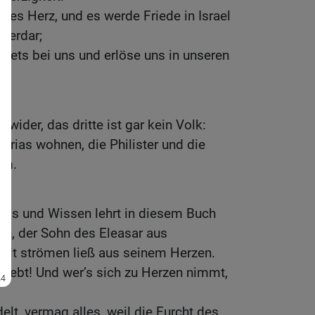
ches Herz, und es werde Friede in Israel
merdar;
stets bei uns und erlöse uns in unseren
uwider, das dritte ist gar kein Volk:
arias wohnen, die Philister und die
em.
dnis und Wissen lehrt in diesem Buch
ch, der Sohn des Eleasar aus
heit strömen ließ aus seinem Herzen.
lebt! Und wer’s sich zu Herzen nimmt,
lt, vermag alles, weil die Furcht des