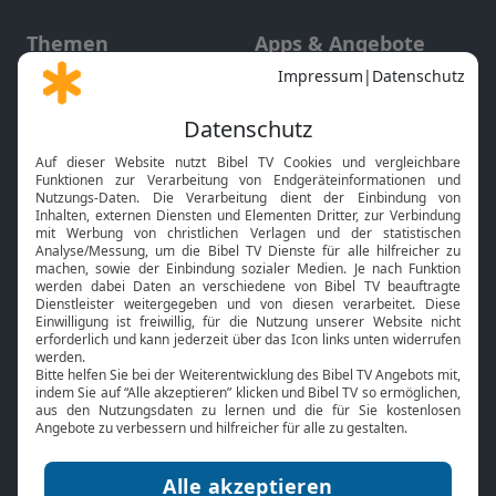
Themen
Apps & Angebote
Gott und Bibel erklärt
Newsletter
Feiertage
Mobile App
Interviews
Kids App
Neuigkeiten
Smart TV
HbbTV
Bibelthek Online-Bibel
Nächster Gottesdienst
Bibel TV
Service
Über uns
Kontakt
Jobs
TV-Empfang
Presse
FAQ
Mediadaten