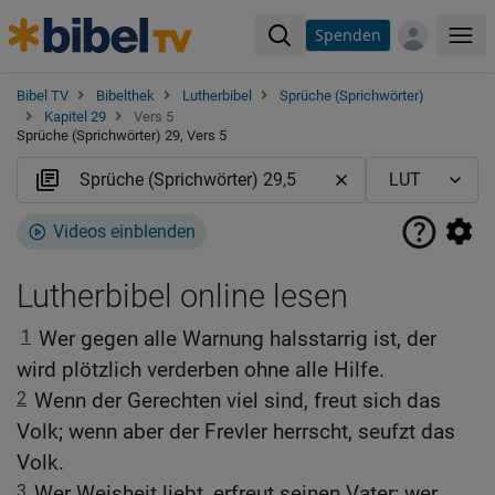
Spenden
Me
Bibel TV
Bibelthek
Lutherbibel
Sprüche (Sprichwörter)
Kapitel 29
Vers 5
Sprüche (Sprichwörter) 29, Vers 5
Videos einblenden
Lutherbibel online lesen
1
Wer gegen alle Warnung halsstarrig ist, der
wird plötzlich verderben ohne alle Hilfe.
2
Wenn der Gerechten viel sind, freut sich das
Volk; wenn aber der Frevler herrscht, seufzt das
Volk.
3
Wer Weisheit liebt, erfreut seinen Vater; wer