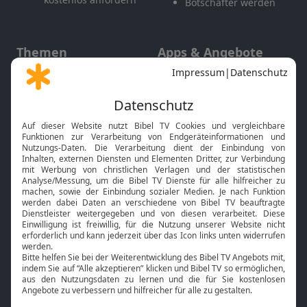
Botschafter werden
Themen
Apps & Angebote
Gott und Bibel erklärt
Newsletter
Feiertage
Mobile App
Interviews
Kids App
Neuigkeiten
Smart TV
HbbTV
Bibelthek Online-Bibel
Nächster Gottesdienst
Bibel TV
Service
Über uns
Kontakt
Jobs
TV-Empfang
Presse
FAQ