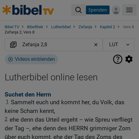
Spenden
Me
Bibel TV
Bibelthek
Lutherbibel
Zefanja
Kapitel 2
Vers 8
Zefanja 2, Vers 8
Videos einblenden
Lutherbibel online lesen
Suchet den Herrn
1
Sammelt euch und kommt her, du Volk, das
keine Scham kennt,
2
ehe denn das Urteil ergeht – wie Spreu verfliegt
der Tag –, ehe denn des HERRN grimmiger Zorn
über euch kommt, ehe der Tag des Zorns des