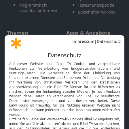
Programmheft
Testamentsspende
kostenlos anfordern
Botschafter werden
Themen
Apps & Angebote
Gott und Bibel erklärt
Newsletter
Feiertage
Mobile App
Interviews
Kids App
Neuigkeiten
Smart TV
HbbTV
Bibelthek Online-Bibel
Nächster Gottesdienst
Bibel TV
Service
Über uns
Kontakt