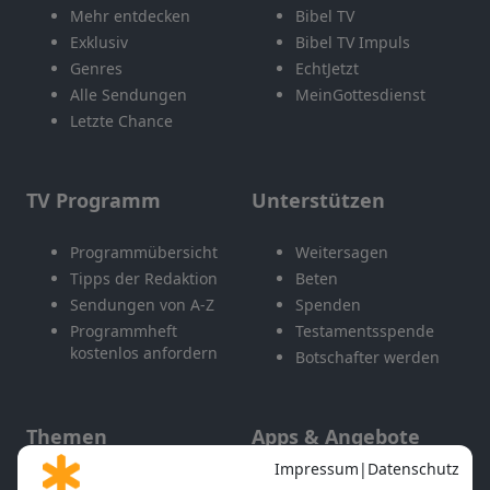
Mehr entdecken
Bibel TV
Exklusiv
Bibel TV Impuls
Genres
EchtJetzt
Alle Sendungen
MeinGottesdienst
Letzte Chance
TV Programm
Unterstützen
Programmübersicht
Weitersagen
Tipps der Redaktion
Beten
Sendungen von A-Z
Spenden
Programmheft
Testamentsspende
kostenlos anfordern
Botschafter werden
Themen
Apps & Angebote
Gott und Bibel erklärt
Newsletter