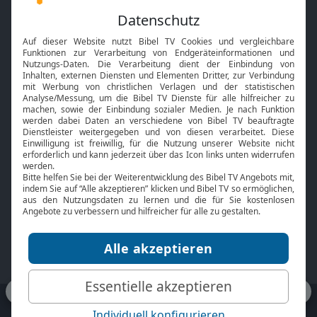
Feiertage
Mobile App
Interviews
Kids App
Neuigkeiten
Smart TV
HbbTV
Bibelthek Online-Bibel
Nächster Gottesdienst
Bibel TV
Service
Über uns
Kontakt
Jobs
TV-Empfang
Presse
FAQ
Mediadaten
bibeltv.de:
Impressum
Datenschutz
Nutzungsbedingungen