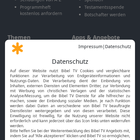
Programmheft
Testamentsspende
kostenlos anfordern
Botschafter werden
Themen
Apps & Angebote
Gott und Bibel erklärt
Newsletter
Feiertage
Mobile App
Interviews
Kids App
Neuigkeiten
Smart TV
HbbTV
Bibelthek Online-Bibel
Nächster Gottesdienst
Bibel TV
Service
Über uns
Kontakt