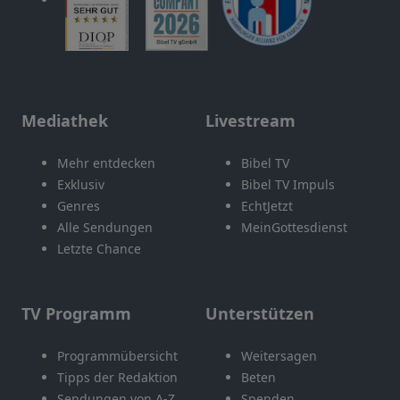
Mediathek
Livestream
Mehr entdecken
Bibel TV
Exklusiv
Bibel TV Impuls
Genres
EchtJetzt
Alle Sendungen
MeinGottesdienst
Letzte Chance
TV Programm
Unterstützen
Programmübersicht
Weitersagen
Tipps der Redaktion
Beten
Sendungen von A-Z
Spenden