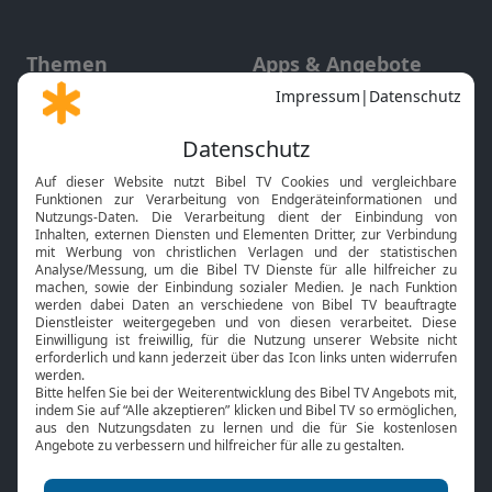
Themen
Apps & Angebote
Gott und Bibel erklärt
Newsletter
Feiertage
Mobile App
Interviews
Kids App
Neuigkeiten
Smart TV
HbbTV
Bibelthek Online-Bibel
Nächster Gottesdienst
Bibel TV
Service
Über uns
Kontakt
Jobs
TV-Empfang
Presse
FAQ
Mediadaten