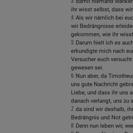
3
damit niemand wanken
ihr wisst selbst, dass w
4
Als wir nämlich bei eu
wir Bedrängnisse erleide
gekommen, wie ihr wisst
5
Darum hielt ich es auc
erkundigte mich nach eu
Versucher euch versucht
gewesen sei.
6
Nun aber, da Timotheus
uns gute Nachricht gebr
Liebe, und dass ihr uns 
danach verlangt, uns zu s
7
da sind wir deshalb, ih
Bedrängnis und Not getr
8
Denn nun leben wir, wen