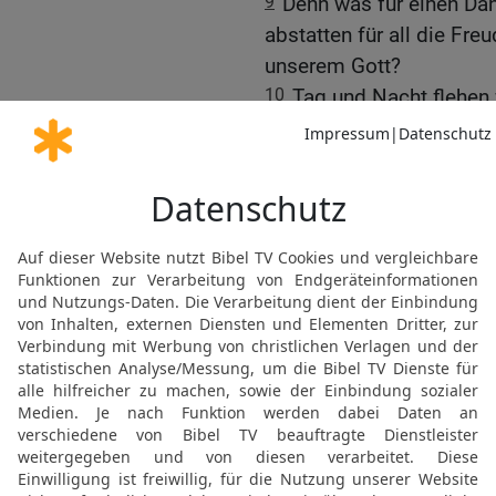
9
Denn was für einen Da
abstatten für all die Fre
unserem Gott?
10
Tag und Nacht flehen 
Angesicht sehen und das
Glauben noch mangelt.
11
Er selbst aber, Gott, 
Christus lenke unseren 
12
Euch aber lasse der
werden in der Liebe zue
wir sie zu euch haben,
13
damit er eure Herzen s
Heiligkeit vor unserem G
unseres Herrn Jesus Chri
© 2000 Genfer Bibelgesellschaft