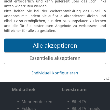
Möchtest du uns Feedback geben?
Bewertung der Bibelthek
FEEDBACK SENDEN
Mediathek
Livestream
Mehr entdecken
Bibel TV
Exklusiv
Bibel TV Impuls