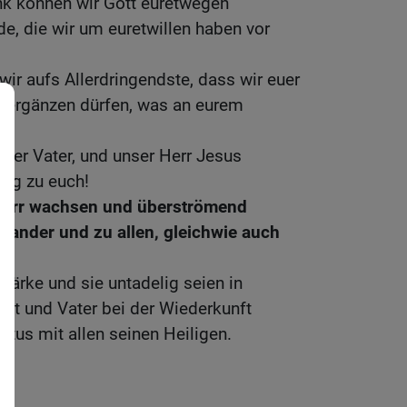
nk können wir Gott euretwegen
ude, die wir um euretwillen haben vor
wir aufs Allerdringendste, dass wir euer
 ergänzen dürfen, was an eurem
unser Vater, und unser Herr Jesus
Weg zu euch!
 Herr wachsen und überströmend
inander und zu allen, gleichwie auch
tärke und sie untadelig seien in
ott und Vater bei der Wiederkunft
stus mit allen seinen Heiligen.