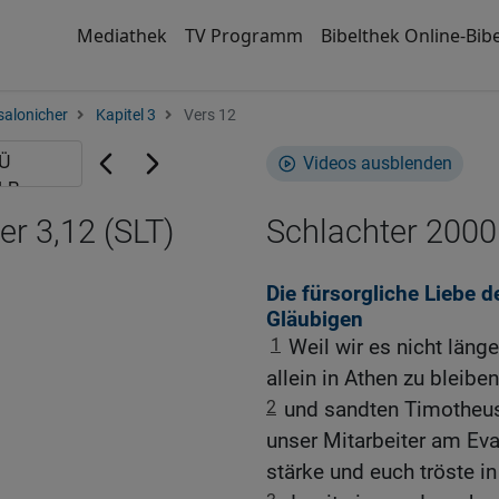
Mediathek
TV Programm
Bibelthek Online-Bibe
salonicher
Kapitel 3
Vers 12
Videos ausblenden
er 3,12 (SLT)
Schlachter 2000
Die fürsorgliche Liebe 
Gläubigen
1
Weil wir es nicht länge
allein in Athen zu bleiben
2
und sandten Timotheus,
unser Mitarbeiter am Eva
stärke und euch tröste i