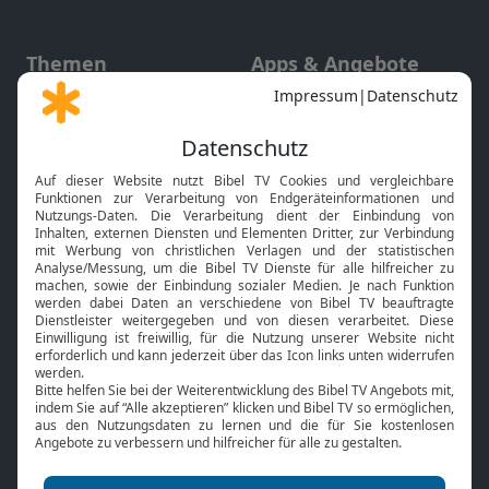
Themen
Apps & Angebote
Gott und Bibel erklärt
Newsletter
Feiertage
Mobile App
Interviews
Kids App
Neuigkeiten
Smart TV
HbbTV
Bibelthek Online-Bibel
Nächster Gottesdienst
Bibel TV
Service
Über uns
Kontakt
Jobs
TV-Empfang
Presse
FAQ
Mediadaten