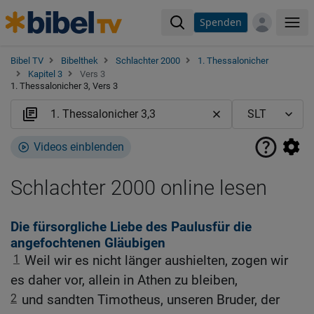
Spenden
Me
Bibel TV
Bibelthek
Schlachter 2000
1. Thessalonicher
Kapitel 3
Vers 3
1. Thessalonicher 3, Vers 3
Videos einblenden
Schlachter 2000 online lesen
Die fürsorgliche Liebe des Paulusfür die
angefochtenen Gläubigen
1
Weil wir es nicht länger aushielten, zogen wir
es daher vor, allein in Athen zu bleiben,
2
und sandten Timotheus, unseren Bruder, der