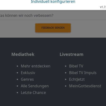
FEEDBACK SENDEN
Mediathek
Livestream
Mehr entdecken
Bibel TV
Exklusiv
Bibel TV Impuls
Genres
EchtJetzt
Alle Sendungen
MeinGottesdienst
Letzte Chance