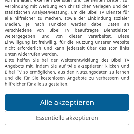
Krankheit war sehr schwe
Krankheit nicht den HERR
13
So legte sich Asa zu 
einundvierzigsten Jahr s
14
Und man begrub ihn in
Davids hatte aushauen las
das man angefüllt hatte 
nach der Kunst des Salb
ihm ein sehr großes Feue
© 2000 Genfer Bibelgesellschaft
Möchtest du uns Feedback geben?
Bewertung der Bibelthek