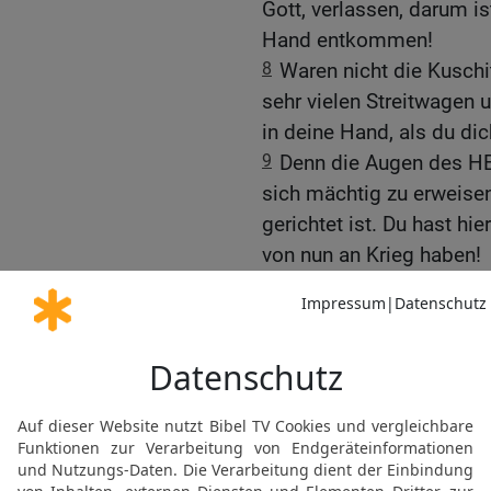
Gott, verlassen, darum i
Hand entkommen!
8
Waren nicht die Kuschi
sehr vielen Streitwagen
in deine Hand, als du dic
9
Denn die Augen des HE
sich mächtig zu erweisen
gerichtet ist. Du hast hie
von nun an Krieg haben!
10
Aber Asa wurde zorni
Gefängnis; denn er zür
auch etliche von dem Vol
11
Und siehe, die Geschi
ist aufgezeichnet im Buc
12
Und Asa wurde krank 
neununddreißigsten Jahr