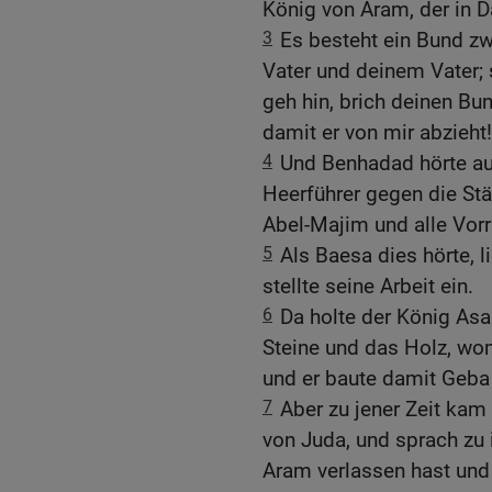
König von Aram, der in 
3
Es besteht ein Bund z
Vater und deinem Vater; s
geh hin, brich deinen Bu
damit er von mir abzieht!
4
Und Benhadad hörte au
Heerführer gegen die Städ
Abel-Majim und alle Vorr
5
Als Baesa dies hörte, 
stellte seine Arbeit ein.
6
Da holte der König Asa
Steine und das Holz, wo
und er baute damit Geba 
7
Aber zu jener Zeit kam
von Juda, und sprach zu 
Aram verlassen hast und