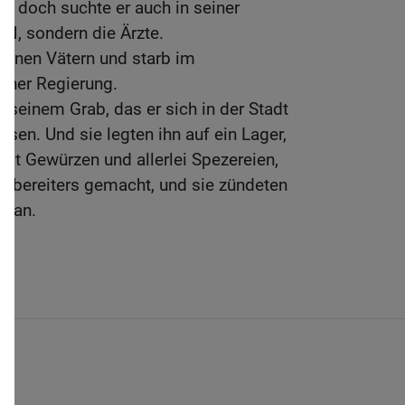
r; doch suchte er auch in seiner
N, sondern die Ärzte.
seinen Vätern und starb im
einer Regierung.
 seinem Grab, das er sich in der Stadt
sen. Und sie legten ihn auf ein Lager,
mit Gewürzen und allerlei Spezereien,
enbereiters gemacht, und sie zündeten
r an.