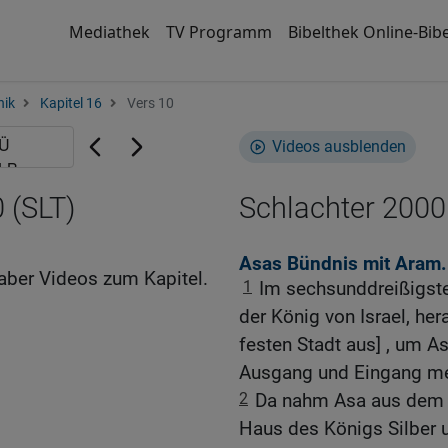
Mediathek
TV Programm
Bibelthek Online-Bibe
nik
Kapitel 16
Vers 10
Videos ausblenden
 (SLT)
Schlachter 2000
Asas Bündnis mit Aram. 
aber Videos zum Kapitel.
1
Im sechsunddreißigste
der König von Israel, he
festen Stadt aus] , um A
Ausgang und Eingang me
2
Da nahm Asa aus dem
Haus des Königs Silber 