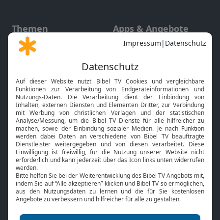
Themen
Apps & Angebote
Gott und Bibel erklärt
Newsletter
Feiertage
Mobile App
Interviews
Kids App
Neuigkeiten
Smart TV
HbbTV
Bibelthek Online-Bibel
Nächster Gottesdienst
Bibel TV
Service
Über uns
Kontakt
Jobs
TV-Empfang
Presse
FAQ
Mediadaten