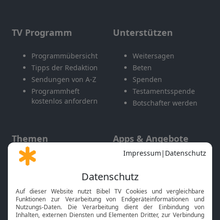
TV Programm
Unterstützen
Programmübersicht
Weitersagen
Tipps der Redaktion
Beten
Sendungen von A-Z
Spenden
Programmheft
Testamentsspende
kostenlos anfordern
Botschafter werden
Themen
Apps & Angebote
Gott und Bibel erklärt
Newsletter
Feiertage
Mobile App
Interviews
Kids App
Neuigkeiten
Smart TV
HbbTV