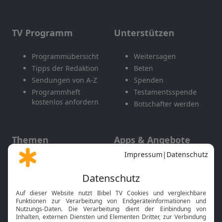
TV Programm
Unterstützen
Programmübersicht
Weitersagen
Tipps der Redaktion
Beten
Sendungen von A-Z
Spenden
Programmheft
Testamentsspende
kostenlos anfordern
Botschafter werden
Themen
Apps & Angebote
Gott und Bibel erklärt
Newsletter
Feiertage
Mobile App
Interviews
Kids App
Neuigkeiten
Smart TV
HbbTV