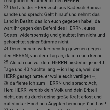
Lustgräbern erzürntet ihr den HERRN.
23
Und als der HERR euch aus Kadesch-Barnea
sandte und sprach: Geht hinauf und nehmt das
Land in Besitz, das ich euch gegeben habe!, da
wart ihr gegen den Befehl des HERRN, eures
Gottes, widerspenstig und glaubtet ihm nicht und
gehorchtet seiner Stimme nicht.
24
Denn ihr seid widerspenstig gewesen gegen
den HERRN, von dem Tag an, da ich euch kenne!
25
Als ich nun vor dem HERRN niederfiel jene 40
Tage und 40 Nächte lang — ich lag da, weil der
HERR gesagt hatte, er wolle euch vertilgen —,
26
da flehte ich zum HERRN und sprach: Ach,
Herr, HERR, verdirb dein Volk und dein Erbteil
nicht, das du durch deine große Kraft erlöst und
mit starker Hand aus Ägypten herausgeführt hast!