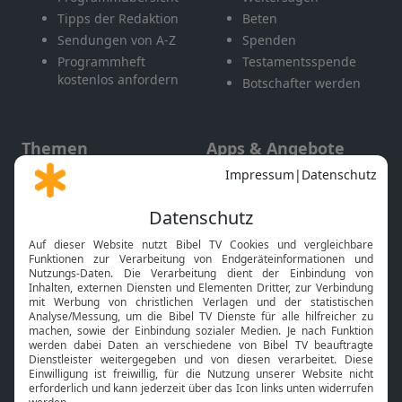
Tipps der Redaktion
Beten
Sendungen von A-Z
Spenden
Programmheft
Testamentsspende
kostenlos anfordern
Botschafter werden
Themen
Apps & Angebote
Gott und Bibel erklärt
Newsletter
Feiertage
Mobile App
Interviews
Kids App
Neuigkeiten
Smart TV
HbbTV
Bibelthek Online-Bibel
Nächster Gottesdienst
Bibel TV
Service