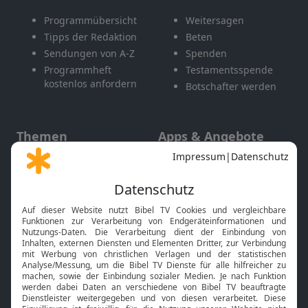
Programmübersicht
Weitersagen
Tipps der Redaktion
Beten
Sendungen von A-Z
Spenden
Programmheft
Testamentsspende
kostenlos anfordern
Botschafter werden
Themen
Apps & Angebote
Gott und Bibel erklärt
Newsletter
Feiertage
Mobile App
Interviews
Kids App
Neuigkeiten
Smart TV
HbbTV
Bibelthek Online-Bibel
Nächster Gottesdienst