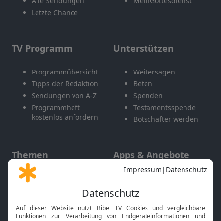
Alle Sendungen
MeinGottesdienst
Letzte Chance
TV Programm
Unterstützen
Programmübersicht
Weitersagen
Tipps der Redaktion
Beten
Sendungen von A-Z
Spenden
Programmheft
Testamentsspende
kostenlos anfordern
Botschafter werden
Themen
Apps & Angebote
Gott und Bibel erklärt
Newsletter
Feiertage
Mobile App
Interviews
Kids App
Neuigkeiten
Smart TV