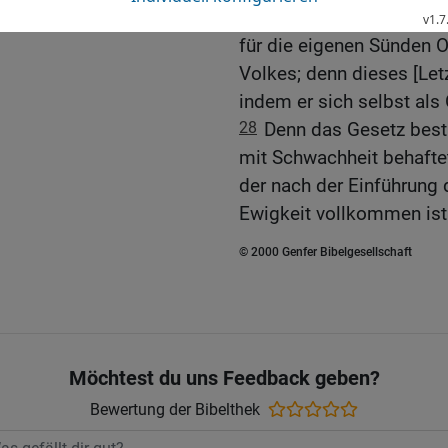
27
der es nicht wie die H
für die eigenen Sünden O
Volkes; denn dieses [Letzt
indem er sich selbst als
28
Denn das Gesetz best
mit Schwachheit behafte
der nach der Einführung 
Ewigkeit vollkommen ist
© 2000 Genfer Bibelgesellschaft
Möchtest du uns Feedback geben?
Bewertung der Bibelthek