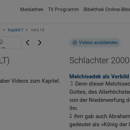
Mediathek
TV Programm
Bibelthek Online-Bibe
r
Kapitel 7
Vers 18
Videos ausblenden
LT)
Schlachter 2000
Melchisedek als Vorbild 
aber Videos zum Kapitel.
1
Denn dieser Melchised
Gottes, des Allerhöchste
von der Niederwerfung d
ihn.
2
Ihm gab auch Abraham 
gedeutet als »König der 