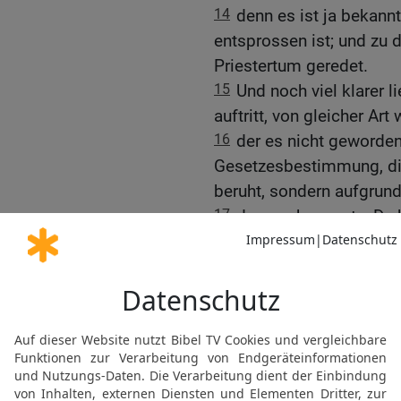
14
denn es ist ja bekann
entsprossen ist; und zu
Priestertum geredet.
15
Und noch viel klarer l
auftritt, von gleicher Ar
16
der es nicht geworden
Gesetzesbestimmung, die
beruht, sondern aufgrund
17
denn er bezeugt: »Du 
Melchisedeks«.
18
Damit erfolgt nämlic
Gebotes wegen seiner Kr
19
denn das Gesetz hat 
zugleich aber die Einfüh
wir Gott nahen können.
20
Und insofern dies ni