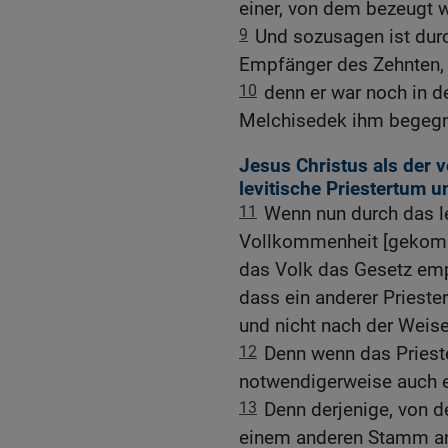
einer, von dem bezeugt wi
9
Und sozusagen ist dur
Empfänger des Zehnten, 
10
denn er war noch in d
Melchisedek ihm begegn
Jesus Christus als der 
levitische Priestertum u
11
Wenn nun durch das le
Vollkommenheit [gekomm
das Volk das Gesetz emp
dass ein anderer Prieste
und nicht nach der Weis
12
Denn wenn das Priest
notwendigerweise auch e
13
Denn derjenige, von 
einem anderen Stamm an,