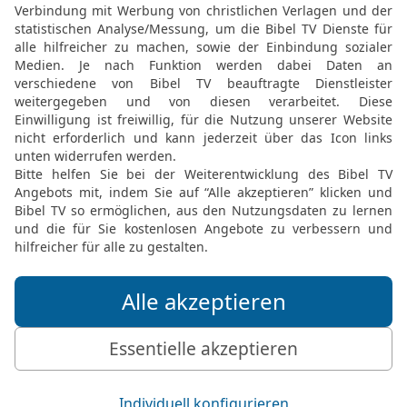
sind ohne Eidschwur Pri
21
dieser aber mit einem
Herr hat geschworen, und
Priester in Ewigkeit na
22
[insofern] ist Jesus 
Bundes geworden.
23
Und jene sind in groß
Tod sie am Bleiben hinde
24
er aber hat, weil er in
Priestertum.
25
Daher kann er auch di
durch ihn zu Gott kommen
einzutreten.
26
Denn ein solcher Hoher
unschuldig, unbefleckt,
als die Himmel ist,