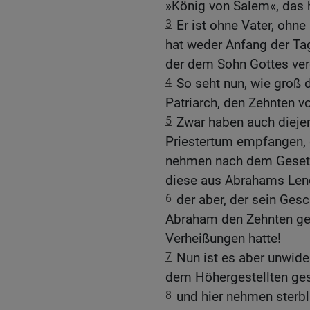
»König von Salem«, das 
3
Er ist ohne Vater, ohn
hat weder Anfang der Tag
der dem Sohn Gottes vergl
4
So seht nun, wie groß 
Patriarch, den Zehnten v
5
Zwar haben auch dieje
Priestertum empfangen, 
nehmen nach dem Gesetz,
diese aus Abrahams Len
6
der aber, der sein Gesc
Abraham den Zehnten ge
Verheißungen hatte!
7
Nun ist es aber unwide
dem Höhergestellten ges
8
und hier nehmen sterb