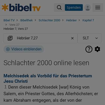
Spenden
Me
Bibel TV
Bibelthek
Schlachter 2000
Hebräer
Kapitel 7
Vers 27
Hebräer 7, Vers 27
Videos einblenden
Schlachter 2000 online lesen
Melchisedek als Vorbild für das Priestertum
Jesu Christi
1
Denn dieser Melchisedek [war] König von
Salem, ein Priester Gottes, des Allerhöchsten; er
kam Abraham entgegen, als der von der