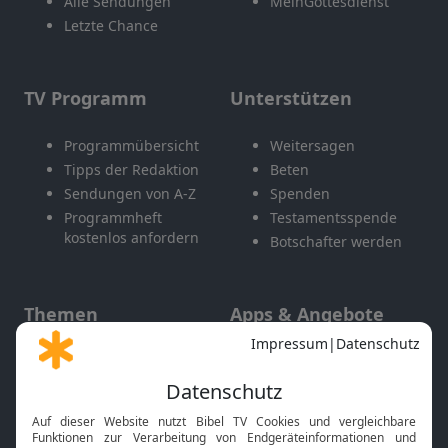
Alle Sendungen
MeinGottesdienst
Letzte Chance
TV Programm
Unterstützen
Programmübersicht
Weitersagen
Tipps der Redaktion
Beten
Sendungen von A-Z
Spenden
Programmheft
Testamentsspende
kostenlos anfordern
Botschafter werden
Themen
Apps & Angebote
Gott und Bibel erklärt
Newsletter
Feiertage
Mobile App
Interviews
Kids App
Neuigkeiten
Smart TV