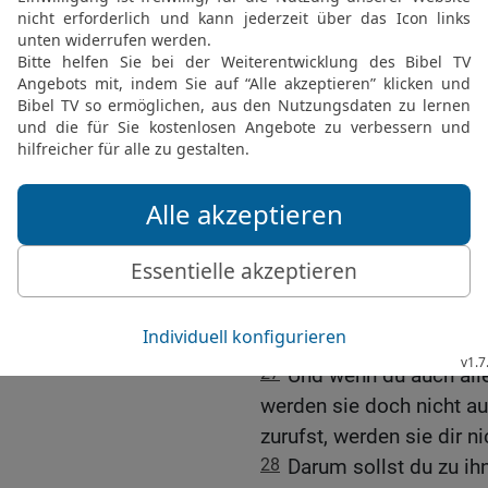
gebieten werde, damit e
24
Aber sie gehorchten ni
sondern sie wandelten n
Starrsinn ihres bösen H
zu und nicht das Angesic
25
Von dem Tag an, als 
zogen, bis zu diesem Tag
Propheten, gesandt, [und
aufmachte und sie [imme
26
aber sie haben mir ni
geschenkt, sondern sie z
böser als ihre Väter.
27
Und wenn du auch alle
werden sie doch nicht au
zurufst, werden sie dir n
28
Darum sollst du zu ih