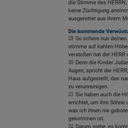
die Stimme des HERRN, s
keine Züchtigung annimmt
ausgerottet aus ihrem M
Die kommende Verwüst
29
So schere nun deinen
stimme auf kahlen Höhen
verstoßen hat der HERR d
30
Denn die Kinder Judas
Augen, spricht der HERR;
Haus aufgestellt, das n
zu verunreinigen.
31
Sie haben auch die H
errichtet, um ihre Söhne
was ich ihnen nie gebote
gekommen ist.
32
Darum siehe, es komm