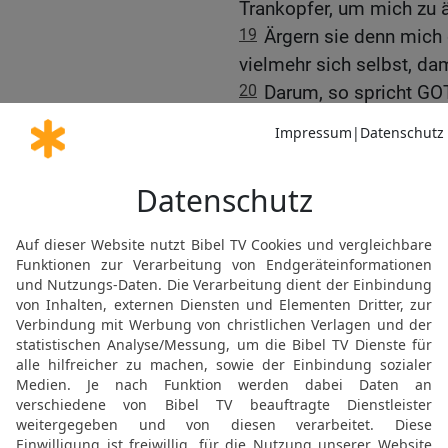
Trankopfer, um mich zu ä
19
Ärgern sie denn mich 
vielmehr sich selbst, d
20
Darum, so spricht GOT
Grimm wird sich über di
und über das Vieh, über
Früchte der Erde, und er
21
So spricht der HERR d
nur eure Brandopfer zu e
Fleisch!
22
Denn ich habe zu eure
befohlen in Bezug auf B
Tag, als ich sie aus dem
23
sondern dieses Wort 
meiner Stimme, so will ic
Volk sein; und wandelt 