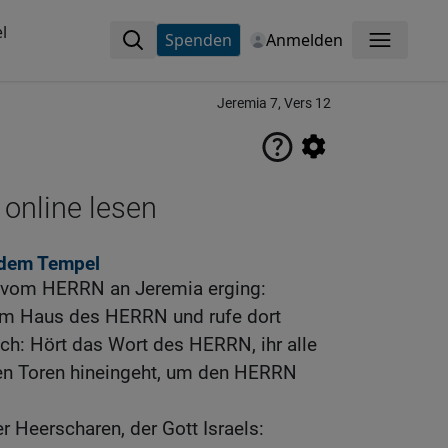
l
Spenden
Anmelden
Menü
Jeremia 7, Vers 12
 online lesen
 dem Tempel
s vom HERRN an Jeremia erging:
r am Haus des HERRN und rufe dort
ch: Hört das Wort des HERRN, ihr alle
esen Toren hineingeht, um den HERRN
r Heerscharen, der Gott Israels: