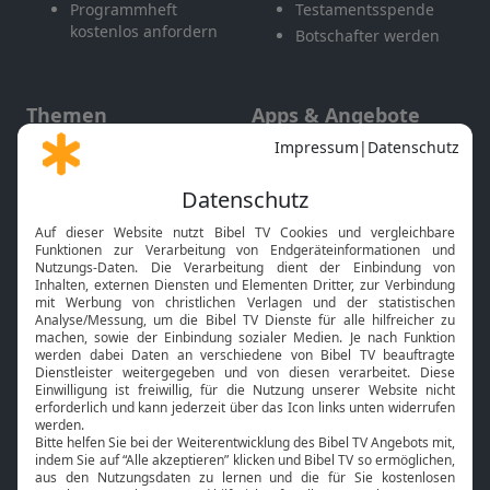
Programmheft
Testamentsspende
kostenlos anfordern
Botschafter werden
Themen
Apps & Angebote
Gott und Bibel erklärt
Newsletter
Feiertage
Mobile App
Interviews
Kids App
Neuigkeiten
Smart TV
HbbTV
Bibelthek Online-Bibel
Nächster Gottesdienst
Bibel TV
Service
Über uns
Kontakt
Jobs
TV-Empfang