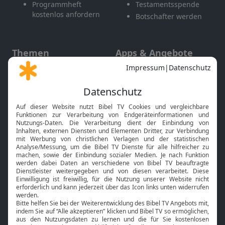
Programmheft
Testamentsspende
kostenlos anfordern
Botschafter werden
Themen
Apps & Angebote
Gott und Bibel erklärt
Newsletter
Feiertage
Mobile App
Interviews
Kids App
Neuigkeiten
Smart TV
HbbTV
Bibelthek Online-Bibel
Nächster Gottesdienst
Bibel TV
Service
Über uns
Kontakt
Jobs
TV-Empfang