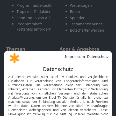
Programmübersicht
Weitersagen
Tipps der Redaktion
Beten
Sendungen von A-Z
Spenden
Programmheft
Testamentsspende
kostenlos anfordern
Botschafter werden
Themen
Apps & Angebote
Gott und Bibel erklärt
Newsletter
Feiertage
Mobile App
Interviews
Kids App
Neuigkeiten
Smart TV
HbbTV
Bibelthek Online-Bibel
Nächster Gottesdienst