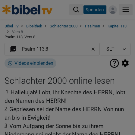
Spenden
Me
Bibel TV
Bibelthek
Schlachter 2000
Psalmen
Kapitel 113
Vers 8
Psalm 113, Vers 8
Videos einblenden
Schlachter 2000 online lesen
1
Hallelujah! Lobt, ihr Knechte des HERRN, lobt
den Namen des HERRN!
2
Gepriesen sei der Name des HERRN Von nun
an bis in Ewigkeit!
3
Vom Aufgang der Sonne bis zu ihrem
Niedergang sei gelobt der Name des HERRN!