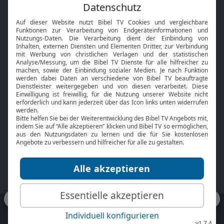
Feiertage
Mobile App
Interviews
Kids App
Neuigkeiten
Smart TV
HbbTV
Bibelthek Online-Bibel
Nächster Gottesdienst
Bibel TV
Service
Über uns
Kontakt
Jobs
TV-Empfang
Presse
FAQ
Mediadaten
bibeltv.de:
Impressum
Datenschutz
Nutzungsbedingungen
Fakten Bibel TV App