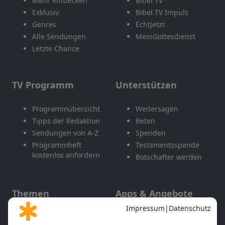
Mehr entdecken
Bibel TV
Exklusiv
Bibel TV Impuls
Genres
EchtJetzt
Alle Sendungen
MeinGottesdienst
Letzte Chance
TV Programm
Unterstützen
Programmübersicht
Weitersagen
Tipps der Redaktion
Beten
Sendungen von A-Z
Spenden
Programmheft
Testamentsspende
kostenlos anfordern
Botschafter werden
Themen
Apps & Angebote
Gott und Bibel erklärt
Newsletter