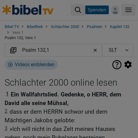
Spenden
Me
Bibel TV
Bibelthek
Schlachter 2000
Psalmen
Kapitel 132
Vers 1
Psalm 132, Vers 1
Videos einblenden
Schlachter 2000 online lesen
1
Ein Wallfahrtslied. Gedenke, o HERR, dem
David alle seine Mühsal,
2
dass er dem HERRN schwor und dem
Mächtigen Jakobs gelobte:
3
»Ich will nicht in das Zelt meines Hauses
gehen, noch mein Ruhelager besteigen,