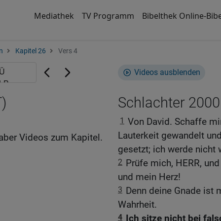
Mediathek
TV Programm
Bibelthek Online-Bibe
n
Kapitel 26
Vers 4
Videos ausblenden
)
Schlachter 2000
1
Von David. Schaffe mi
Lauterkeit gewandelt un
aber Videos zum Kapitel.
gesetzt; ich werde nicht
2
Prüfe mich, HERR, und 
und mein Herz!
3
Denn deine Gnade ist m
Wahrheit.
4
Ich sitze nicht bei fa