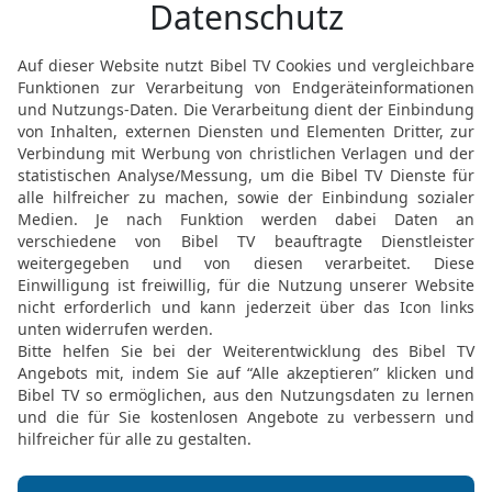
loben in den Versammlu
© 2000 Genfer Bibelgesellschaft
Möchtest du uns Feedback geben?
Bewertung der Bibelthek
FEEDBACK SENDEN