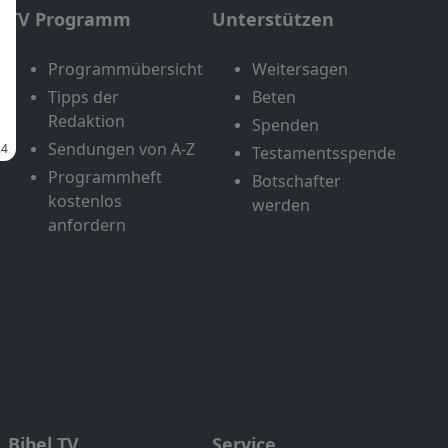
TV Programm
Unterstützen
Programmübersicht
Weitersagen
Tipps der
Beten
Redaktion
Spenden
Sendungen von A-Z
Testamentsspende
Programmheft
Botschafter
kostenlos
werden
anfordern
Bibel TV
Service