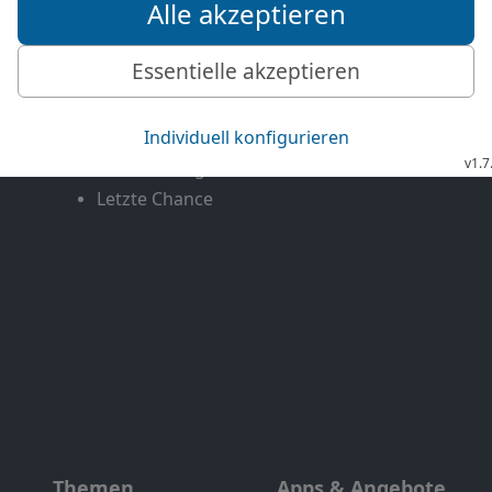
Mediathek
Livestream
Mehr entdecken
Bibel TV
Exklusiv
Bibel TV Impuls
Genres
EchtJetzt
Alle Sendungen
MeinGottesdienst
Letzte Chance
Themen
Apps & Angebote