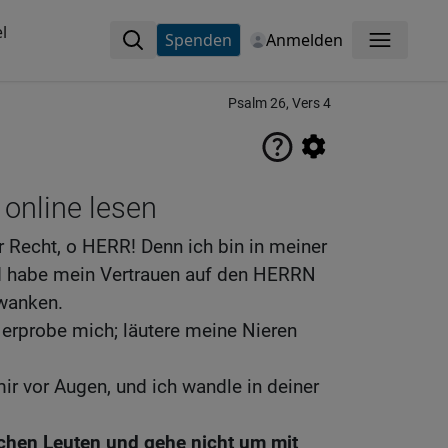
l
Spenden
Anmelden
Menü
Psalm 26, Vers 4
 online lesen
r Recht, o HERR! Denn ich bin in meiner
d habe mein Vertrauen auf den HERRN
 wanken.
erprobe mich; läutere meine Nieren
ir vor Augen, und ich wandle in deiner
lschen Leuten und gehe nicht um mit