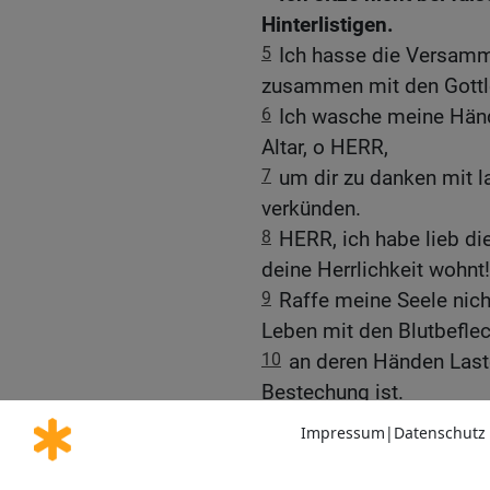
Hinterlistigen.
5
Ich hasse die Versamml
zusammen mit den Gottl
6
Ich wasche meine Händ
Altar, o HERR,
7
um dir zu danken mit l
verkünden.
8
HERR, ich habe lieb di
deine Herrlichkeit wohnt!
9
Raffe meine Seele nic
Leben mit den Blutbeflec
10
an deren Händen Laste
Bestechung ist.
11
Ich aber wandle in mei
gnädig!
12
Mein Fuß steht fest a