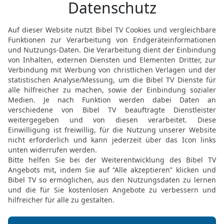
loben in den Versammlu
© 2000 Genfer Bibelgesellschaft
Möchtest du uns Feedback geben?
Bewertung der Bibelthek
FEEDBACK SENDEN