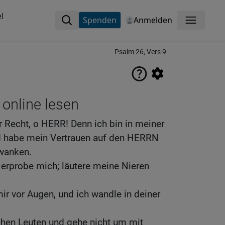
l
Spenden
Anmelden
Menü
Psalm 26, Vers 9
 online lesen
r Recht, o HERR! Denn ich bin in meiner
d habe mein Vertrauen auf den HERRN
 wanken.
erprobe mich; läutere meine Nieren
ir vor Augen, und ich wandle in deiner
schen Leuten und gehe nicht um mit