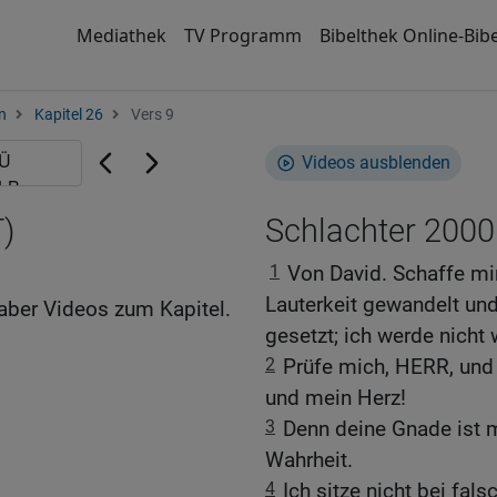
Mediathek
TV Programm
Bibelthek Online-Bibe
n
Kapitel 26
Vers 9
Videos ausblenden
)
Schlachter 2000
1
Von David. Schaffe mi
Lauterkeit gewandelt un
aber Videos zum Kapitel.
gesetzt; ich werde nicht
2
Prüfe mich, HERR, und 
und mein Herz!
3
Denn deine Gnade ist m
Wahrheit.
4
Ich sitze nicht bei fal