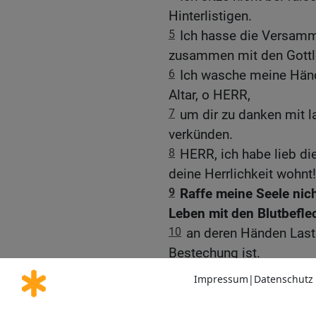
Hinterlistigen.
5
Ich hasse die Versamml
zusammen mit den Gottl
6
Ich wasche meine Händ
Altar, o HERR,
7
um dir zu danken mit l
verkünden.
8
HERR, ich habe lieb di
deine Herrlichkeit wohnt!
9
Raffe meine Seele nic
Leben mit den Blutbefle
10
an deren Händen Laste
Bestechung ist.
11
Ich aber wandle in mei
gnädig!
12
Mein Fuß steht fest a