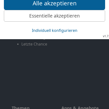
Mediathek
Livestream
Mehr entdecken
Bibel TV
Exklusiv
Bibel TV Impuls
Genres
EchtJetzt
Alle Sendungen
MeinGottesdienst
Letzte Chance
Themen
Apps & Angebote