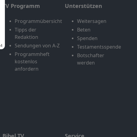
TV Programm
Unterstützen
Programmübersicht
Weitersagen
Tipps der
Beten
Redaktion
Spenden
Sendungen von A-Z
Testamentsspende
Programmheft
Botschafter
kostenlos
werden
anfordern
Bibel TV
Service