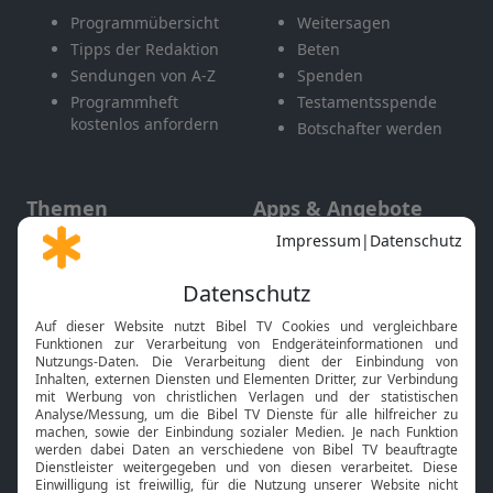
Programmübersicht
Weitersagen
Tipps der Redaktion
Beten
Sendungen von A-Z
Spenden
Programmheft
Testamentsspende
kostenlos anfordern
Botschafter werden
Themen
Apps & Angebote
Gott und Bibel erklärt
Newsletter
Feiertage
Mobile App
Interviews
Kids App
Neuigkeiten
Smart TV
HbbTV
Bibelthek Online-Bibel
Nächster Gottesdienst