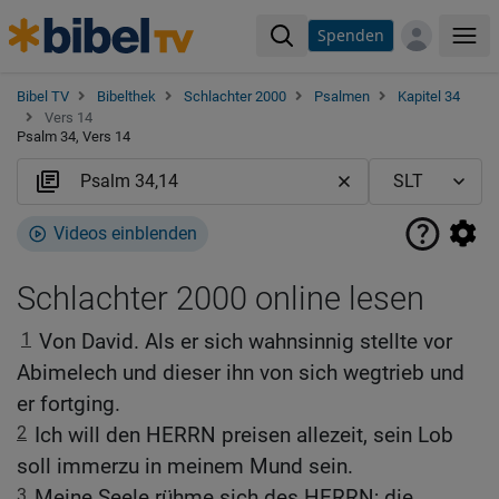
Spenden
Me
Bibel TV
Bibelthek
Schlachter 2000
Psalmen
Kapitel 34
Vers 14
Psalm 34, Vers 14
Videos einblenden
Schlachter 2000 online lesen
1
Von David. Als er sich wahnsinnig stellte vor
Abimelech und dieser ihn von sich wegtrieb und
er fortging.
2
Ich will den HERRN preisen allezeit, sein Lob
soll immerzu in meinem Mund sein.
3
Meine Seele rühme sich des HERRN; die