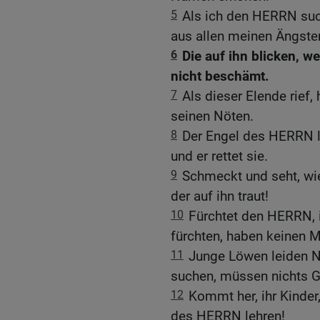
5
Als ich den HERRN such
aus allen meinen Ängste
6
Die auf ihn blicken, w
nicht beschämt.
7
Als dieser Elende rief,
seinen Nöten.
8
Der Engel des HERRN la
und er rettet sie.
9
Schmeckt und seht, wie
der auf ihn traut!
10
Fürchtet den HERRN, i
fürchten, haben keinen 
11
Junge Löwen leiden N
suchen, müssen nichts G
12
Kommt her, ihr Kinder,
des HERRN lehren!