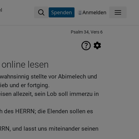
l
Spenden
Anmelden
Menü
Psalm 34, Vers 6
 online lesen
 wahnsinnig stellte vor Abimelech und
ieb und er fortging.
sen allezeit, sein Lob soll immerzu in
h des HERRN; die Elenden sollen es
RRN, und lasst uns miteinander seinen