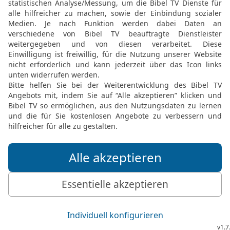
21
Er bewahrt ihm alle s
ihnen zerbrochen wird.
22
Den Gottlosen wird da
hassen, müssen es büße
23
Der HERR erlöst die Se
ihn vertrauen, werden es
© 2000 Genfer Bibelgesellschaft
Möchtest du uns Feedback geben?
Bewertung der Bibelthek