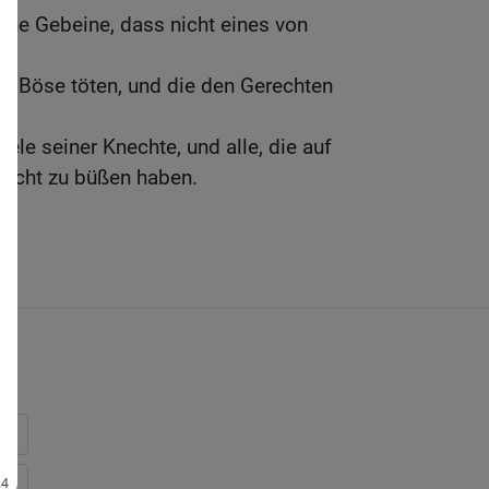
eine Gebeine, dass nicht eines von
s Böse töten, und die den Gerechten
n.
ele seiner Knechte, und alle, die auf
 nicht zu büßen haben.