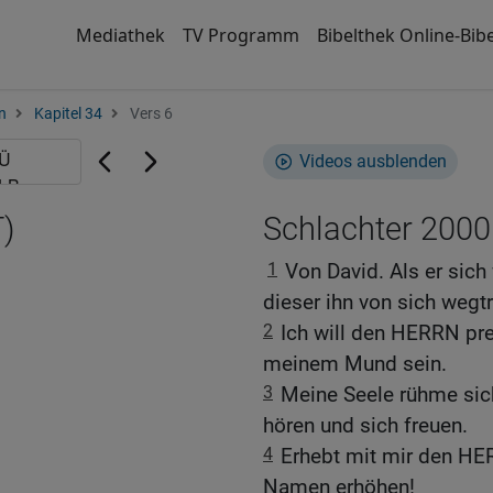
Mediathek
TV Programm
Bibelthek Online-Bibe
n
Kapitel 34
Vers 6
Videos ausblenden
)
Schlachter 2000
1
Von David. Als er sich
dieser ihn von sich wegtr
2
Ich will den HERRN prei
meinem Mund sein.
3
Meine Seele rühme sic
hören und sich freuen.
4
Erhebt mit mir den HE
Namen erhöhen!