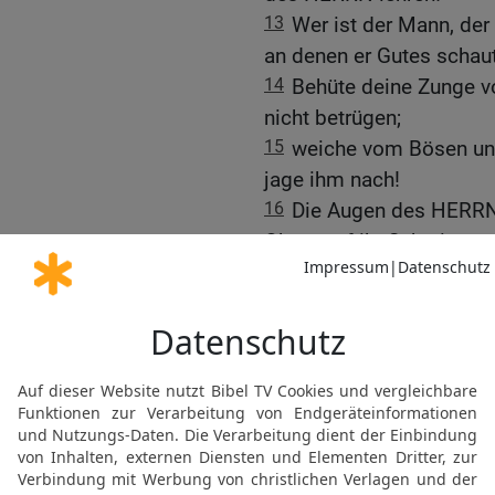
13
Wer ist der Mann, der
an denen er Gutes schau
14
Behüte deine Zunge v
nicht betrügen;
15
weiche vom Bösen und
jage ihm nach!
16
Die Augen des HERRN 
Ohren auf ihr Schreien;
17
das Angesicht des HE
tun, um ihr Andenken von 
18
Wenn jene rufen, so hö
Bedrängnis.
19
Der HERR ist nahe den
und er hilft denen, die z
20
Der Gerechte muss vie
ihn der HERR.