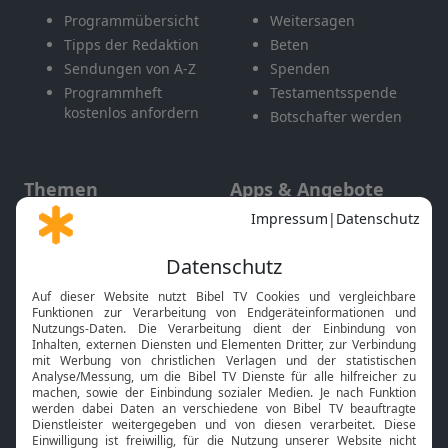
Programmübersicht
Weitersagen
Tipps der Redaktion
Beten
Sendungen von A-Z
Spenden
Programmheft
Testamentsspende
kostenlos anfordern
Botschafter werden
Themen
Apps & Angebote
Gott und Bibel erklärt
Newsletter
Feiertage
Mobile App
Interviews
Kids App
Neuigkeiten
Smart TV
HbbTV
Bibelthek Online-Bibel
Nächster Gottesdienst