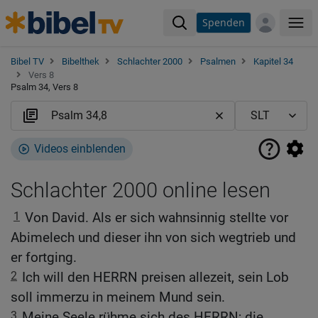
Spenden
Me
Bibel TV
Bibelthek
Schlachter 2000
Psalmen
Kapitel 34
Vers 8
Psalm 34, Vers 8
Videos einblenden
Schlachter 2000 online lesen
1
Von David. Als er sich wahnsinnig stellte vor
Abimelech und dieser ihn von sich wegtrieb und
er fortging.
2
Ich will den HERRN preisen allezeit, sein Lob
soll immerzu in meinem Mund sein.
3
Meine Seele rühme sich des HERRN; die