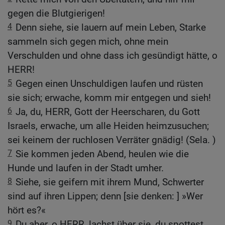
gegen die Blutgierigen!
4
Denn siehe, sie lauern auf mein Leben, Starke
sammeln sich gegen mich, ohne mein
Verschulden und ohne dass ich gesündigt hätte, o
HERR!
5
Gegen einen Unschuldigen laufen und rüsten
sie sich; erwache, komm mir entgegen und sieh!
6
Ja, du, HERR, Gott der Heerscharen, du Gott
Israels, erwache, um alle Heiden heimzusuchen;
sei keinem der ruchlosen Verräter gnädig! (Sela. )
7
Sie kommen jeden Abend, heulen wie die
Hunde und laufen in der Stadt umher.
8
Siehe, sie geifern mit ihrem Mund, Schwerter
sind auf ihren Lippen; denn [sie denken: ] »Wer
hört es?«
9
Du aber, o HERR, lachst über sie, du spottest