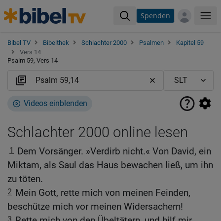
Spenden
Me
Bibel TV
Bibelthek
Schlachter 2000
Psalmen
Kapitel 59
Vers 14
Psalm 59, Vers 14
Videos einblenden
Schlachter 2000 online lesen
1
Dem Vorsänger. »Verdirb nicht.« Von David, ein
Miktam, als Saul das Haus bewachen ließ, um ihn
zu töten.
2
Mein Gott, rette mich von meinen Feinden,
beschütze mich vor meinen Widersachern!
3
Rette mich von den Übeltätern, und hilf mir