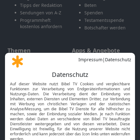
Tipps der Redaktion
Beten
Sendungen von A-Z
Spenden
Programmheft
Testamentsspende
kostenlos anfordern
Botschafter werden
Themen
Apps & Angebote
Gott und Bibel erklärt
Newsletter
Feiertage
Mobile App
Interviews
Kids App
Neuigkeiten
Smart TV
HbbTV
Bibelthek Online-Bibel
Nächster Gottesdienst
Bibel TV
Service