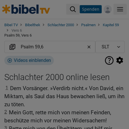
Spenden
Me
Bibel TV
Bibelthek
Schlachter 2000
Psalmen
Kapitel 59
Vers 6
Psalm 59, Vers 6
Videos einblenden
Schlachter 2000 online lesen
1
Dem Vorsänger. »Verdirb nicht.« Von David, ein
Miktam, als Saul das Haus bewachen ließ, um ihn
zu töten.
2
Mein Gott, rette mich von meinen Feinden,
beschütze mich vor meinen Widersachern!
3
Rette mich von den Übeltätern, und hilf mir