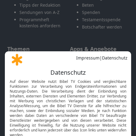
Tipps der Redaktion
Beten
Sendungen von A-Z
Spenden
Programmheft
Testamentsspende
kostenlos anfordern
Botschafter werden
Themen
Apps & Angebote
Gott und Bibel erklärt
Newsletter
Feiertage
Mobile App
Interviews
Kids App
Neuigkeiten
Smart TV
HbbTV
Bibelthek Online-Bibel
Nächster Gottesdienst
Bibel TV
Service