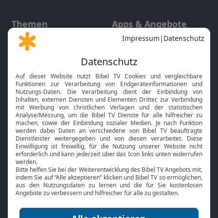
Themen
Apps & Angebote
Gott und Bibel erklärt
Newsletter
Feiertage
Mobile App
Interviews
Kids App
Neuigkeiten
Smart TV
HbbTV
Bibelthek Online-Bibel
Nächster Gottesdienst
Bibel TV
Service
Über uns
Kontakt
Jobs
TV-Empfang
Presse
FAQ
Mediadaten