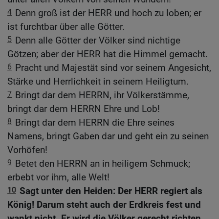
4
Denn groß ist der HERR und hoch zu loben; er
ist furchtbar über alle Götter.
5
Denn alle Götter der Völker sind nichtige
Götzen; aber der HERR hat die Himmel gemacht.
6
Pracht und Majestät sind vor seinem Angesicht,
Stärke und Herrlichkeit in seinem Heiligtum.
7
Bringt dar dem HERRN, ihr Völkerstämme,
bringt dar dem HERRN Ehre und Lob!
8
Bringt dar dem HERRN die Ehre seines
Namens, bringt Gaben dar und geht ein zu seinen
Vorhöfen!
9
Betet den HERRN an in heiligem Schmuck;
erbebt vor ihm, alle Welt!
10
Sagt unter den Heiden: Der HERR regiert als
König! Darum steht auch der Erdkreis fest und
wankt nicht. Er wird die Völker gerecht richten.