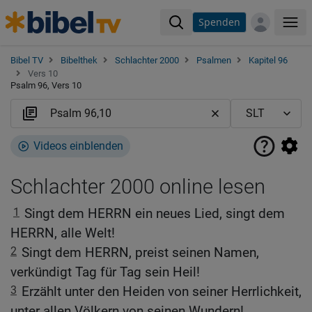
Spenden
Me
Bibel TV
Bibelthek
Schlachter 2000
Psalmen
Kapitel 96
Vers 10
Psalm 96, Vers 10
Videos einblenden
Schlachter 2000 online lesen
1
Singt dem HERRN ein neues Lied, singt dem
HERRN, alle Welt!
2
Singt dem HERRN, preist seinen Namen,
verkündigt Tag für Tag sein Heil!
3
Erzählt unter den Heiden von seiner Herrlichkeit,
unter allen Völkern von seinen Wundern!