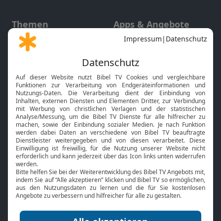
Themen
Apps & Angebote
Gott und Bibel erklärt
Newsletter
Feiertage
Mobile App
Interviews
Kids App
Neuigkeiten
Smart TV
HbbTV
Bibelthek Online-Bibel
Nächster Gottesdienst
Bibel TV
Service
Über uns
Kontakt
Jobs
TV-Empfang
Presse
FAQ
Mediadaten