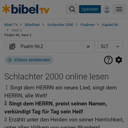
Spenden
Me
Bibel TV
Bibelthek
Schlachter 2000
Psalmen
Kapitel 96
Vers 2
Psalm 96, Vers 2
Videos einblenden
Schlachter 2000 online lesen
1
Singt dem HERRN ein neues Lied, singt dem
HERRN, alle Welt!
2
Singt dem HERRN, preist seinen Namen,
verkündigt Tag für Tag sein Heil!
3
Erzählt unter den Heiden von seiner Herrlichkeit,
unter allen Völkern von seinen Wundern!