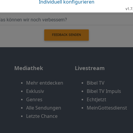
FEEDBACK SENDEN
Mediathek
Livestream
Mehr entdecken
Bibel TV
Exklusiv
Bibel TV Impuls
Genres
EchtJetzt
Alle Sendungen
MeinGottesdienst
Letzte Chance