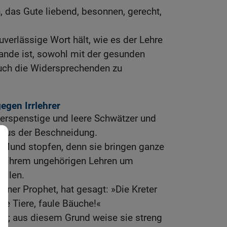
, das Gute liebend, besonnen, gerecht,
zuverlässige Wort hält, wie es der Lehre
tande ist, sowohl mit der gesunden
uch die Widersprechenden zu
egen Irrlehrer
derspenstige und leere Schwätzer und
e aus der Beschneidung.
Mund stopfen, denn sie bringen ganze
t ihrem ungehörigen Lehren um
illen.
igener Prophet, hat gesagt: »Die Kreter
se Tiere, faule Bäuche!«
hr; aus diesem Grund weise sie streng