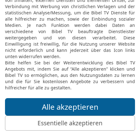
zurecht, damit sie gesu
14
und nicht auf jüdisc
Menschen, die sich von 
15
Den Reinen ist alles r
Ungläubigen ist nichts r
auch ihr Gewissen sind b
16
Sie geben vor, Gott z
verleugnen sie ihn, da 
ungehorsam und zu jedem
© 2000 Genfer Bibelgesellschaft
Möchtest du uns Feedback geben?
Bewertung der Bibelthek