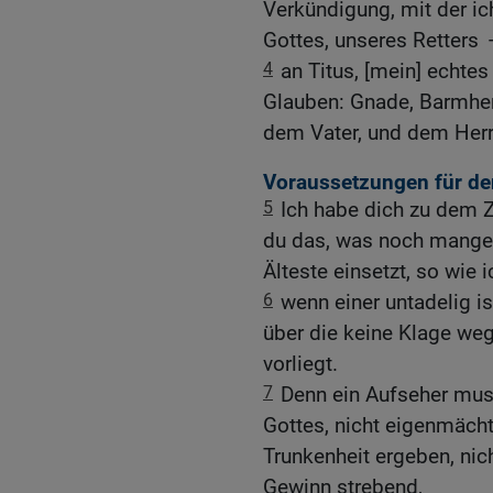
Verkündigung, mit der i
Gottes, unseres Retters 
4
an Titus, [mein] echt
Glauben: Gnade, Barmherzi
dem Vater, und dem Herr
Voraussetzungen für de
5
Ich habe dich zu dem 
du das, was noch mangelt
Älteste einsetzt, so wie
6
wenn einer untadelig is
über die keine Klage we
vorliegt.
7
Denn ein Aufseher muss
Gottes, nicht eigenmächti
Trunkenheit ergeben, nic
Gewinn strebend,