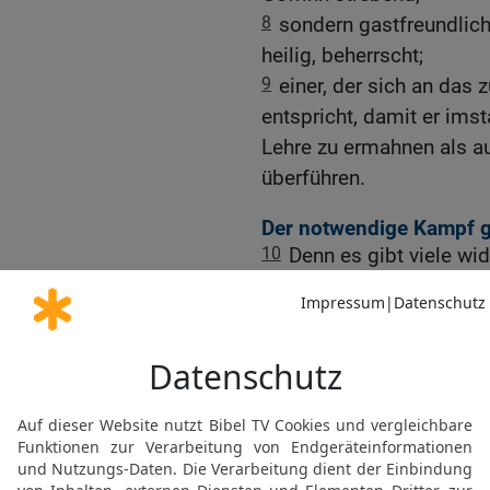
8
sondern gastfreundlich
heilig, beherrscht;
9
einer, der sich an das 
entspricht, damit er ims
Lehre zu ermahnen als a
überführen.
Der notwendige Kampf g
10
Denn es gibt viele wi
Verführer, besonders di
11
Denen muss man den 
Häuser durcheinander mi
schändlichen Gewinnes w
12
Einer von ihnen, ihr e
sind von jeher Lügner, bö
13
Dieses Zeugnis ist wa