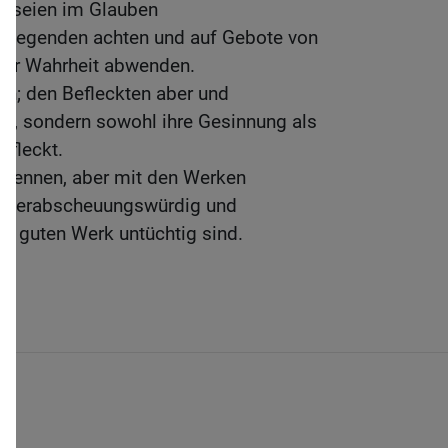
nd seien im Glauben
he Legenden achten und auf Gebote von
der Wahrheit abwenden.
ein; den Befleckten aber und
ein, sondern sowohl ihre Gesinnung als
efleckt.
u kennen, aber mit den Werken
sie verabscheuungswürdig und
 guten Werk untüchtig sind.