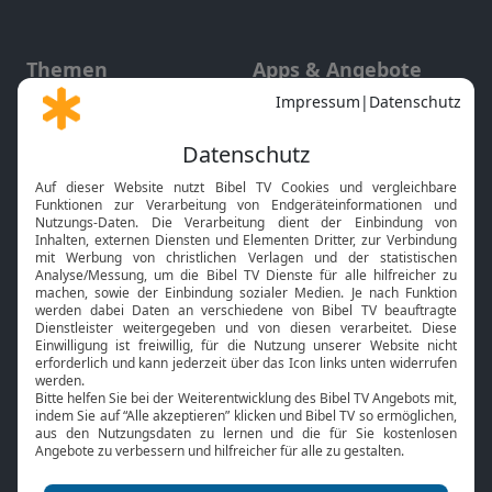
Themen
Apps & Angebote
Gott und Bibel erklärt
Newsletter
Feiertage
Mobile App
Interviews
Kids App
Neuigkeiten
Smart TV
HbbTV
Bibelthek Online-Bibel
Nächster Gottesdienst
Bibel TV
Service
Über uns
Kontakt
Jobs
TV-Empfang
Presse
FAQ
Mediadaten