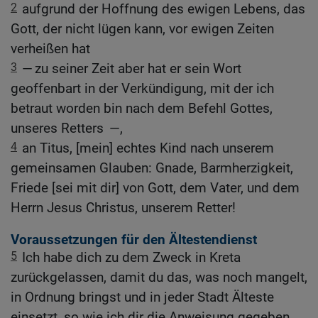
2
aufgrund der Hoffnung des ewigen Lebens, das
Gott, der nicht lügen kann, vor ewigen Zeiten
verheißen hat
3
— zu seiner Zeit aber hat er sein Wort
geoffenbart in der Verkündigung, mit der ich
betraut worden bin nach dem Befehl Gottes,
unseres Retters —,
4
an Titus, [mein] echtes Kind nach unserem
gemeinsamen Glauben: Gnade, Barmherzigkeit,
Friede [sei mit dir] von Gott, dem Vater, und dem
Herrn Jesus Christus, unserem Retter!
Voraussetzungen für den Ältestendienst
5
Ich habe dich zu dem Zweck in Kreta
zurückgelassen, damit du das, was noch mangelt,
in Ordnung bringst und in jeder Stadt Älteste
einsetzt, so wie ich dir die Anweisung gegeben