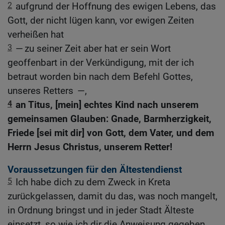
2
aufgrund der Hoffnung des ewigen Lebens, das
Gott, der nicht lügen kann, vor ewigen Zeiten
verheißen hat
3
— zu seiner Zeit aber hat er sein Wort
geoffenbart in der Verkündigung, mit der ich
betraut worden bin nach dem Befehl Gottes,
unseres Retters —,
4
an Titus, [mein] echtes Kind nach unserem
gemeinsamen Glauben: Gnade, Barmherzigkeit,
Friede [sei mit dir] von Gott, dem Vater, und dem
Herrn Jesus Christus, unserem Retter!
Voraussetzungen für den Ältestendienst
5
Ich habe dich zu dem Zweck in Kreta
zurückgelassen, damit du das, was noch mangelt,
in Ordnung bringst und in jeder Stadt Älteste
einsetzt, so wie ich dir die Anweisung gegeben