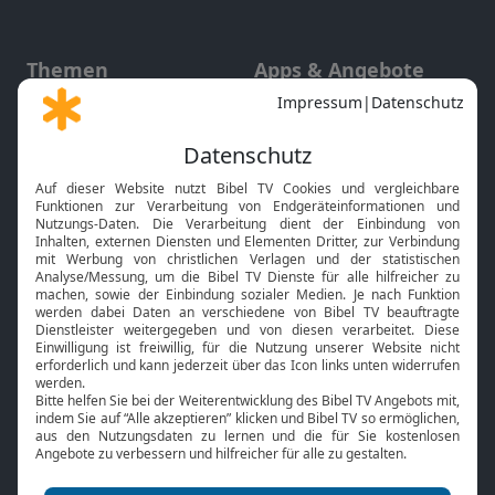
Themen
Apps & Angebote
Gott und Bibel erklärt
Newsletter
Feiertage
Mobile App
Interviews
Kids App
Neuigkeiten
Smart TV
HbbTV
Bibelthek Online-Bibel
Nächster Gottesdienst
Bibel TV
Service
Über uns
Kontakt
Jobs
TV-Empfang
Presse
FAQ
Mediadaten