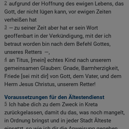
2
aufgrund der Hoffnung des ewigen Lebens, das
Gott, der nicht lügen kann, vor ewigen Zeiten
verheißen hat
3
— zu seiner Zeit aber hat er sein Wort
geoffenbart in der Verkündigung, mit der ich
betraut worden bin nach dem Befehl Gottes,
unseres Retters —,
4
an Titus, [mein] echtes Kind nach unserem
gemeinsamen Glauben: Gnade, Barmherzigkeit,
Friede [sei mit dir] von Gott, dem Vater, und dem
Herrn Jesus Christus, unserem Retter!
Voraussetzungen für den Ältestendienst
5
Ich habe dich zu dem Zweck in Kreta
zurückgelassen, damit du das, was noch mangelt,
in Ordnung bringst und in jeder Stadt Älteste
einsetzt, so wie ich dir die Anweisung gegeben