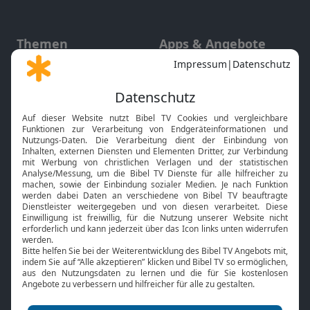
Themen
Apps & Angebote
Gott und Bibel erklärt
Newsletter
Feiertage
Mobile App
Interviews
Kids App
Neuigkeiten
Smart TV
HbbTV
Bibelthek Online-Bibel
Nächster Gottesdienst
Bibel TV
Service
Über uns
Kontakt
Jobs
TV-Empfang
Presse
FAQ
Mediadaten