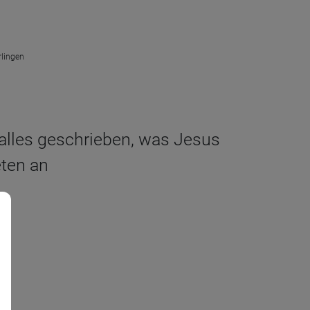
rlingen
r alles geschrieben, was Jesus
eten an