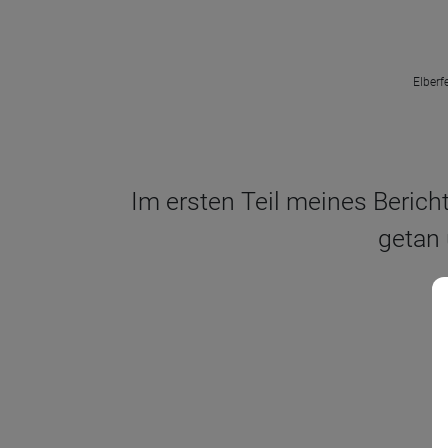
Elberf
Im ersten Teil meines Bericht
getan 