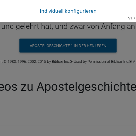
Apg 1 1 in der Hoffnung für Alle
inem ersten Bericht habe ich von allem 
und gelehrt hat, und zwar von Anfang an
APOSTELGESCHICHTE 1 IN DER HFA LESEN
t © 1983, 1996, 2002, 2015 by Biblica, Inc.® Used by Permission of Biblica, Inc.® Al
eos zu Apostelgeschichte