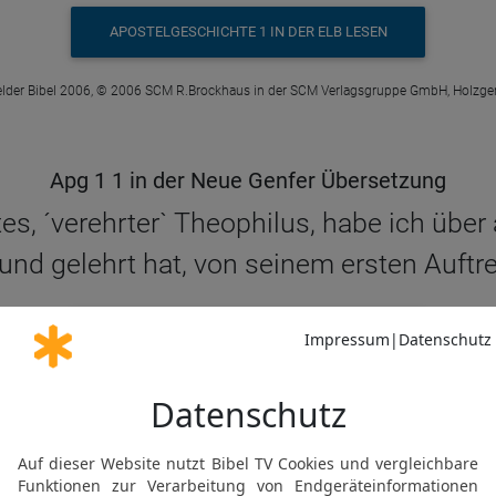
APOSTELGESCHICHTE 1 IN DER ELB LESEN
elder Bibel 2006, © 2006 SCM R.Brockhaus in der SCM Verlagsgruppe GmbH, Holzge
Apg 1 1 in der Neue Genfer Übersetzung
es, ´verehrter` Theophilus, habe ich übe
und gelehrt hat, von seinem ersten Auftr
APOSTELGESCHICHTE 1 IN DER NGÜ LESEN
© Genfer Bibelgesellschaft / Deutsche Bibelgesellschaft, Stuttgart
Apg 1 1 in der Schlachter 2000