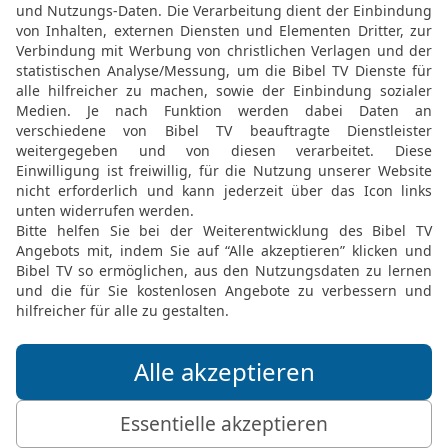
rfasst, o Theophilus, über alles, was Jes
APOSTELGESCHICHTE 1 IN DER SLT LESEN
© 2000 Genfer Bibelgesellschaft
Apg 1 1 in der New International Version
eophilus, I wrote about all that Jesus be
APOSTELGESCHICHTE 1 IN DER NIV LESEN
 ® (Anglicised), NIV TM Copyright © 1979, 1984, 2011 by Biblica, Inc. Used with perm