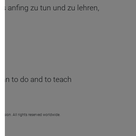
us anfing zu tun und zu lehren,
gan to do and to teach
ission. All rights reserved worldwide.