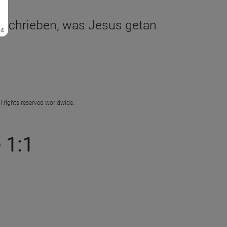
geschrieben, was Jesus getan
l rights reserved worldwide.
 1:1