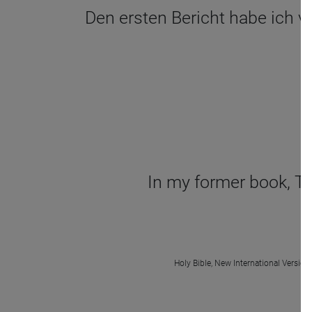
Den ersten Bericht habe ich ve
In my former book, Th
Holy Bible, New International Version