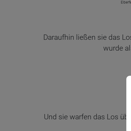
Elberf
Daraufhin ließen sie das Lo
wurde al
Und sie warfen das Los über