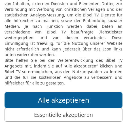
APOSTELGESCHICHTE 1 IN DER SLT LESEN
© 2000 Genfer Bibelgesellschaft
Apg 1 26 in der New International Version
d the lot fell to Matthias; so he was added
APOSTELGESCHICHTE 1 IN DER NIV LESEN
 ® (Anglicised), NIV TM Copyright © 1979, 1984, 2011 by Biblica, Inc. Used with perm
Apg 1 26 in der Hoffnung für Alle