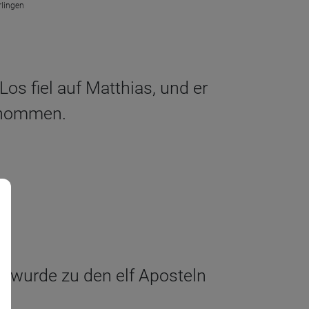
rlingen
os fiel auf Matthias, und er
genommen.
er wurde zu den elf Aposteln