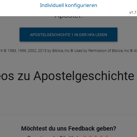
Los fiel auf Matthias. Seit dieser Zeit ge
Apostel.
APOSTELGESCHICHTE 1 IN DER HFA LESEN
t © 1983, 1996, 2002, 2015 by Biblica, Inc.® Used by Permission of Biblica, Inc.® Al
os zu Apostelgeschichte
Möchtest du uns Feedback geben?