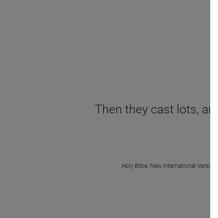
Then they cast lots, an
Holy Bible, New International Version