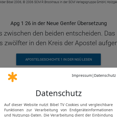
elder Bibel 2006, © 2006 SCM R.Brockhaus in der SCM Verlagsgruppe GmbH, Holzge
Apg 1 26 in der Neue Genfer Übersetzung
s zwischen den beiden entscheiden. Das L
s zwölfter in den Kreis der Apostel auf
APOSTELGESCHICHTE 1 IN DER NGÜ LESEN
© Genfer Bibelgesellschaft / Deutsche Bibelgesellschaft, Stuttgart
Apg 1 26 in der Schlachter 2000
 sie, und das Los fiel auf Matthias, und 
hinzugezählt.