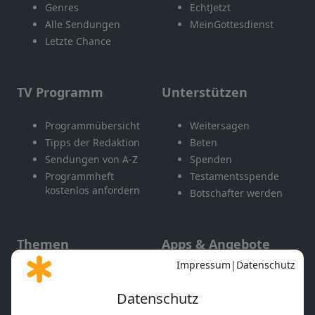
Genres
EchtJetzt
Alle Sendungen
MeinGottesdienst
Letzte Chance
TV Programm
Unterstützen
Programmübersicht
Weitersagen
Tipps der Redaktion
Beten
Sendungen von A-Z
Spenden
Programmheft
Testamentsspende
kostenlos anfordern
Botschafter werden
Themen
Apps & Angebote
Gott und Bibel erklärt
Newsletter
Feiertage
Mobile App
Interviews
Kids App