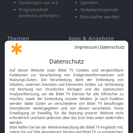
Sendungen von A-Z
Spenden
Programmheft
Testamentsspende
kostenlos anfordern
Botschafter werden
Themen
Apps & Angebote
Gott und Bibel erklärt
Newsletter
Feiertage
Mobile App
Interviews
Kids App
Neuigkeiten
Smart TV
HbbTV
Bibelthek Online-Bibel
Nächster Gottesdienst
Bibel TV
Service
Über uns
Kontakt