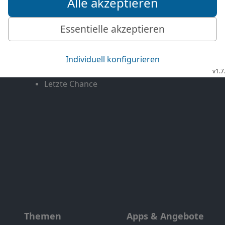
Mediathek
Livestream
Mehr entdecken
Bibel TV
Exklusiv
Bibel TV Impuls
Genres
EchtJetzt
Alle Sendungen
MeinGottesdienst
Letzte Chance
Themen
Apps & Angebote