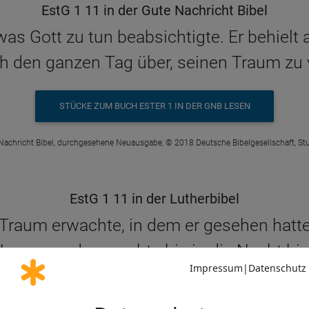
EstG 1 11 in der Gute Nachricht Bibel
s Gott zu tun beabsichtigte. Er behielt
h den ganzen Tag über, seinen Traum zu 
STÜCKE ZUM BUCH ESTER 1 IN DER GNB LESEN
Nachricht Bibel, durchgesehene Neuausgabe, © 2018 Deutsche Bibelgesellschaft, Stu
EstG 1 11 in der Lutherbibel
raum erwachte, in dem er gesehen hatte
erzen, und versuchte bis in die Nacht hin
verstehen.