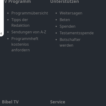
TV Programm
Unterstützen
Programmübersicht
Weitersagen
Tipps der
Beten
Redaktion
Spenden
Sendungen von A-Z
Testamentsspende
Programmheft
Botschafter
kostenlos
werden
anfordern
Bibel TV
Service