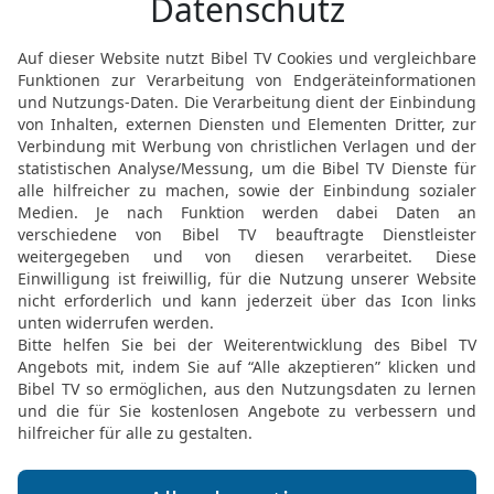
STÜCKE ZUM BUCH ESTER 1 IN DER LUT LESEN
 nach Martin Luthers Übersetzung, revidiert 2017, © 2016 Deutsche Bibelgesellschaft,
Möchtest du uns Feedback geben?
Bewertung der Bibelthek
FEEDBACK SENDEN