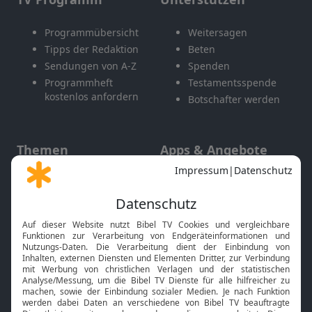
Programmübersicht
Weitersagen
Tipps der Redaktion
Beten
Sendungen von A-Z
Spenden
Programmheft
Testamentsspende
kostenlos anfordern
Botschafter werden
Themen
Apps & Angebote
Gott und Bibel erklärt
Newsletter
Feiertage
Mobile App
Interviews
Kids App
Neuigkeiten
Smart TV
HbbTV
Bibelthek Online-Bibel
Nächster Gottesdienst