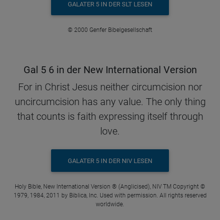
GALATER 5 IN DER SLT LESEN
© 2000 Genfer Bibelgesellschaft
Gal 5 6 in der New International Version
For in Christ Jesus neither circumcision nor
uncircumcision has any value. The only thing
that counts is faith expressing itself through
love.
GALATER 5 IN DER NIV LESEN
Holy Bible, New International Version ® (Anglicised), NIV TM Copyright ©
1979, 1984, 2011 by Biblica, Inc. Used with permission. All rights reserved
worldwide.