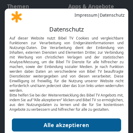
Themen
Apps & Angebote
Gott und Bibel erklärt
Newsletter
Feiertage
Mobile App
Interviews
Kids App
Neuigkeiten
Smart TV
HbbTV
Bibelthek Online-Bibel
Nächster Gottesdienst
Bibel TV
Service
Über uns
Kontakt
Jobs
TV-Empfang
Presse
FAQ
Mediadaten