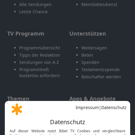
Alle Sendungen
MeinGottesdienst
Letzte Chance
TV Programm
Unterstützen
Programmübersicht
Weitersagen
Tipps der Redaktion
Beten
Sendungen von A-Z
Spenden
Programmheft
Testamentsspende
kostenlos anfordern
Botschafter werden
Themen
Apps & Angebote
Gott und Bibel erklärt
Newsletter
Feiertage
Mobile App
Interviews
Kids App
Neuigkeiten
Smart TV