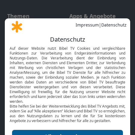
Themen
Apps & Angebote
Gott und Bibel erklärt
Newsletter
Feiertage
Mobile App
Interviews
Kids App
Neuigkeiten
Smart TV
HbbTV
Bibelthek Online-Bibel
Nächster Gottesdienst
Bibel TV
Service
Über uns
Kontakt
Jobs
TV-Empfang
Presse
FAQ
Mediadaten